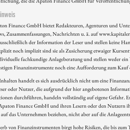
ntlichung, die die Apaton Finance GmbH für Veröffentlichu
hinweis
ton Finance GmbH bietet Redakteuren, Agenturen und Unte
ws, Zusammenfassungen, Nachrichten u. ä. auf www.kapitalerh
ausschließlich der Information der Leser und stellen keine 
plizit noch implizit sind sie als Zusicherung etwaiger Kursent
dividuelle fachkundige Anlageberatung und stellen weder ein
nstigen Finanzinstrumente noch eine Aufforderung zum Kauf 
Inhalten handelt es sich ausdrücklich nicht um eine Finanzan
eser oder Nutzer, die aufgrund der hier angebotenen Informa
ionen durchführen, handeln vollständig auf eigene Gefahr. E
 Apaton Finance GmbH und ihren Lesern oder den Nutzern ih
 auf das Unternehmen beziehen, nicht aber auf die Anlageents
rb von Finanzinstrumenten birgt hohe Risiken, die bis zum To