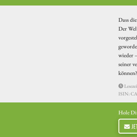
Dass die
Der Welt
vorgeste
geworden
wieder –
seiner v
können? 
Lesezei
ISIN: CA
Hole Di
JE