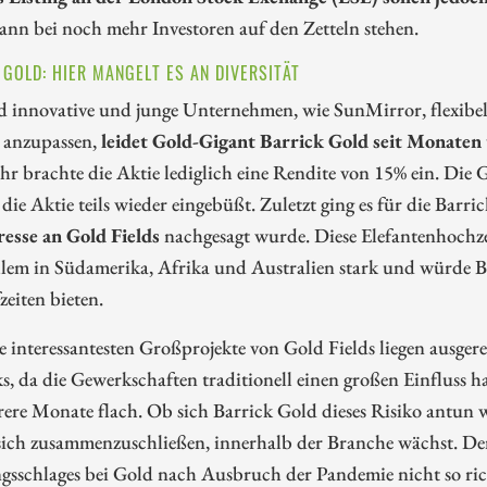
ann bei noch mehr Investoren auf den Zetteln stehen.
 GOLD: HIER MANGELT ES AN DIVERSITÄT
 innovative und junge Unternehmen, wie SunMirror, flexibel
 anzupassen,
leidet Gold-Gigant Barrick Gold seit Monaten
hr brachte die Aktie lediglich eine Rendite von 15% ein. D
 die Aktie teils wieder eingebüßt. Zuletzt ging es für die Ba
resse an Gold Fields
nachgesagt wurde. Diese Elefantenhochze
allem in Südamerika, Afrika und Australien stark und würde 
zeiten bieten.
 interessantesten Großprojekte von Gold Fields liegen ausge
ks, da die Gewerkschaften traditionell einen großen Einfluss h
ere Monate flach. Ob sich Barrick Gold dieses Risiko antun wi
sich zusammenzuschließen, innerhalb der Branche wächst. Der
gsschlages bei Gold nach Ausbruch der Pandemie nicht so ric