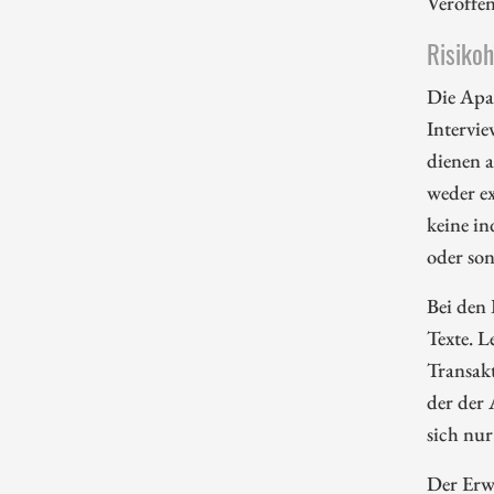
Veröffe
Risiko
Die Apa
Intervie
dienen 
weder ex
keine in
oder so
Bei den 
Texte. L
Transakt
der der
sich nur
Der Erwe