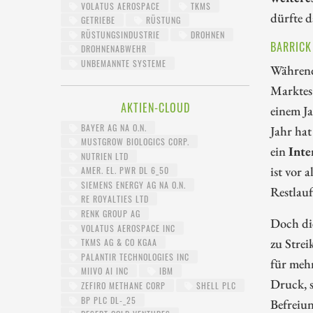
VOLATUS AEROSPACE
TKMS
dürfte d
GETRIEBE
RÜSTUNG
RÜSTUNGSINDUSTRIE
DROHNEN
BARRICK
DROHNENABWEHR
UNBEMANNTE SYSTEME
Während
Marktes
AKTIEN-CLOUD
einem Ja
BAYER AG NA O.N.
Jahr hat
MUSTGROW BIOLOGICS CORP.
ein
Inte
NUTRIEN LTD
ist vor 
AMER. EL. PWR DL 6_50
SIEMENS ENERGY AG NA O.N.
Restlauf
RE ROYALTIES LTD
RENK GROUP AG
Doch die
VOLATUS AEROSPACE INC
zu Strei
TKMS AG & CO KGAA
PALANTIR TECHNOLOGIES INC
für mehr
MIIVO AI INC
IBM
Druck, 
ZEFIRO METHANE CORP
SHELL PLC
BP PLC DL-_25
Befreiun