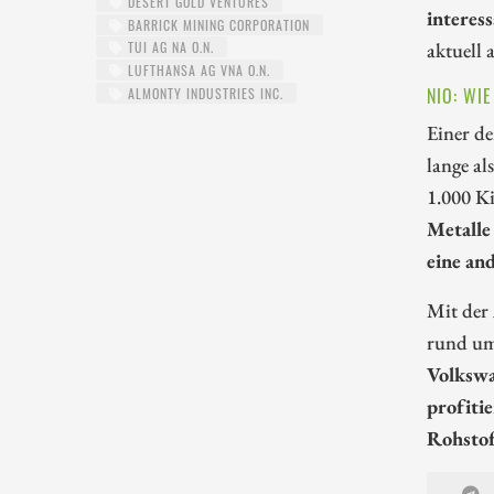
DESERT GOLD VENTURES
interes
BARRICK MINING CORPORATION
aktuell 
TUI AG NA O.N.
LUFTHANSA AG VNA O.N.
NIO: WI
ALMONTY INDUSTRIES INC.
Einer de
lange al
1.000 K
Metalle
eine an
Mit der 
rund um 
Volkswa
profiti
Rohstof