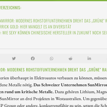
VERZEICHNIS:
NMIRROR: MODERNES ROHSTOFFUNTERNEHMEN DREHT DAS „GRÜNE" 
RRICK GOLD: HIER MANGELT ES AN DIVERSITÄT
O: WIE SEXY KÖNNEN CHINESISCHE HERSTELLER IN ZUKUNFT NOCH SE
OR: MODERNES ROHSTOFFUNTERNEHMEN DREHT DAS „GRÜNE" RA
rien überhaupt in Elektroautos verbauen zu können, müssen d
dene Metalle nötig.
Das Schweizer Unternehmen SunMirror fo
en rund um kritische Metalle.
Dazu gehören Lithium, Magne
t SunMirror an drei Projekten in Westaustralien. Um gegenü
 Group oder andere, konkurrenzfähig zu sein, setzen die Sch