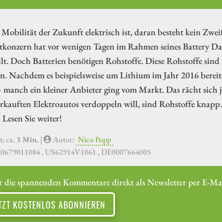
 Mobilität der Zukunft elektrisch ist, daran besteht kein Zw
konzern hat vor wenigen Tagen im Rahmen seines Battery Days
llt. Doch Batterien benötigen Rohstoffe. Diese Rohstoffe si
. Nachdem es beispielsweise um Lithium im Jahr 2016 bereits
 manch ein kleiner Anbieter ging vom Markt. Das rächt sich je
erkauften Elektroautos verdoppeln will, sind Rohstoffe knapp.
Lesen Sie weiter!
t: ca.
3 Min.
|
Autor:
Nico Popp
0679011084 , US62914V1061 , DE0007664005
r die spannenden Kommentare direkt als Newsletter per E-Mai
TZT KOSTENLOS ABONNIEREN