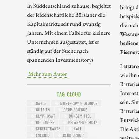
In Süddeutschland zuhause, begleitet
bringt d
der leidenschaftliche Börsianer die
beispiel
Kapitalmärkte seit rund zwanzig
die nic
Jahren. Mit einem Faible für kleinere
Westaus
Unternehmen ausgestattet, ist er
bediene
ständig auf der Suche nach
Eisener
spannenden Investmentstorys
Letztere
Mehr zum Autor
wie ihn 
Batterie
Interne
TAG-CLOUD
sein. S
BAYER
MUSTGROW BIOLOGICS
NUTRIEN
CROP SCIENCE
Batterie
GLYPHOSAT
DÜNGEMITTEL
Entwick
BIODÜNGER
PFLANZENSCHUTZ
Die Akti
SENFEXTRAKTE
KALI
ENERGIE
RENK GROUP
weitere