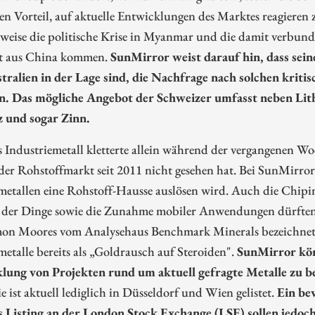
en Vorteil, auf aktuelle Entwicklungen des Marktes reagieren 
sweise die politische Krise in Myanmar und die damit verbund
ht aus China kommen.
SunMirror weist darauf hin, dass sein
tralien in der Lage sind, die Nachfrage nach solchen krit
n. Das mögliche Angebot der Schweizer umfasst neben Lith
z und sogar Zinn.
s Industriemetall kletterte allein während der vergangenen Wo
der Rohstoffmarkt seit 2011 nicht gesehen hat. Bei SunMirror 
metallen eine Rohstoff-Hausse auslösen wird. Auch die Chipin
t der Dinge sowie die Zunahme mobiler Anwendungen dürften
imon Moores vom Analysehaus Benchmark Minerals bezeichne
metalle bereits als „Goldrausch auf Steroiden".
SunMirror kön
lung von Projekten rund um aktuell gefragte Metalle zu b
e ist aktuell lediglich in Düsseldorf und Wien gelistet.
Ein be
s Listing an der London Stock Exchange (LSE) sollen jedo