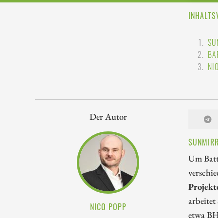
INHALTS
SU
BA
NI
Der Autor
SUNMIRR
Um Batte
verschie
Projekt
arbeite
NICO POPP
etwa BHP