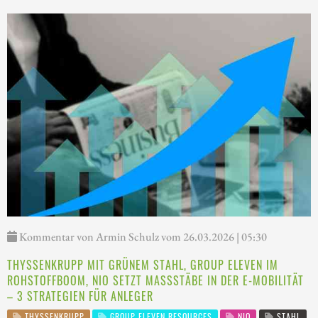
Kommentar von Armin Schulz vom 26.03.2026 | 05:30
THYSSENKRUPP MIT GRÜNEM STAHL, GROUP ELEVEN IM
ROHSTOFFBOOM, NIO SETZT MASSSTÄBE IN DER E-MOBILITÄT –
3 STRATEGIEN FÜR ANLEGER
THYSSENKRUPP
GROUP ELEVEN RESOURCES
NIO
STAHL