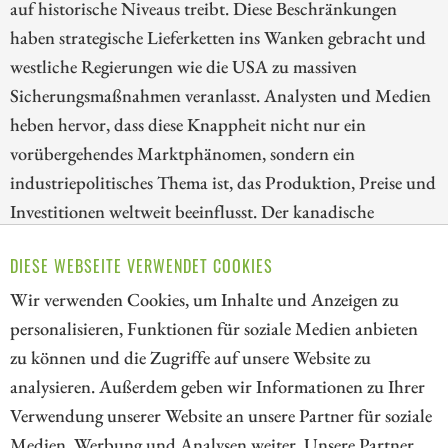
auf historische Niveaus treibt. Diese Beschränkungen
haben strategische Lieferketten ins Wanken gebracht und
westliche Regierungen wie die USA zu massiven
Sicherungsmaßnahmen veranlasst. Analysten und Medien
heben hervor, dass diese Knappheit nicht nur ein
vorübergehendes Marktphänomen, sondern ein
industriepolitisches Thema ist, das Produktion, Preise und
Investitionen weltweit beeinflusst. Der kanadische
Explorer Antimony Resources ist gerade dabei, seine Story
DIESE WEBSEITE VERWENDET COOKIES
zu entfachen, die in ihrer Anfangszeit viele Parallelen zu
Almonty Industries zeigt. Es lohnt ein genauerer Blick.
Wir verwenden Cookies, um Inhalte und Anzeigen zu
personalisieren, Funktionen für soziale Medien anbieten
ZUM KOMMENTAR
zu können und die Zugriffe auf unsere Website zu
analysieren. Außerdem geben wir Informationen zu Ihrer
Verwendung unserer Website an unsere Partner für soziale
Medien, Werbung und Analysen weiter. Unsere Partner