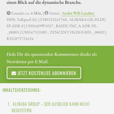
einen Blick auf die dynamische Branche.
Lesezeit: ca.
4 Min.
|
Autor:
André Will-Laudien
ISIN: Talkpool AG | CH0322161768 , ALIBABA GR.HLDG
SP.ADR 8 | US01609W1027 , BAIDU INC.A ADR DL-
_00005 | US0567521085 , TENCENT HLDGS HD-_00002 |
KYG875721634
Hole Dir die spannenden Kommentare direkt als
Newsletter per E-Mail.
JETZT KOSTENLOS ABONNIEREN
INHALTSVERZEICHNIS:
ALIBABA GROUP – DER AUSBLICK KANN NICHT
BEGEISTERN