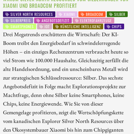
XIAOMI UND BROADCOM PROFITIERT
SILVER NORTH RESOURCES
XIAOMI
BROADCOM
SILBER
SILBERPREIS
ANGEBOTSDEFIZIT
ELEKTROFAHRZEUGE
SMARTPHONES
IOT
KÜNSTLICHE INTELLIGENZ
CHIPS
Drei Megatrends erschüttern die Wirtschaft: Der KI-
Boom treibt den Energiebedarf in schwindelerregende
Höhen – ein einziges Rechenzentrum verbraucht heute so
viel Strom wie 100.000 Haushalte. Gleichzeitig zerfällt die
alte Handelsordnung, und ein unscheinbares Metall wird
zur strategischen Schlüsselressource: Silber. Das sechste
Angebotsdefizit in Folge macht Explorationsprojekte zur
Machtfrage, denn ohne Silber keine Smartphones, keine
Chips, keine Energiewende. Wie Sie von dieser
Gemengelage profitieren, zeigt die Wertschöpfungskette
vom kanadischen Explorer Silver North Resources über
den Ökosystembauer Xiaomi bis hin zum Chipgiganten