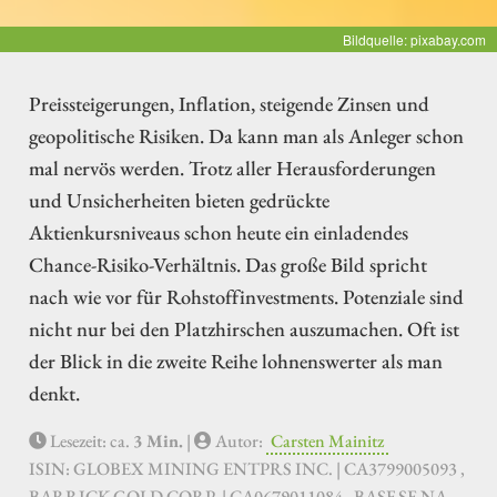
Bildquelle: pixabay.com
Preissteigerungen, Inflation, steigende Zinsen und
geopolitische Risiken. Da kann man als Anleger schon
mal nervös werden. Trotz aller Herausforderungen
und Unsicherheiten bieten gedrückte
Aktienkursniveaus schon heute ein einladendes
Chance-Risiko-Verhältnis. Das große Bild spricht
nach wie vor für Rohstoffinvestments. Potenziale sind
nicht nur bei den Platzhirschen auszumachen. Oft ist
der Blick in die zweite Reihe lohnenswerter als man
denkt.
Lesezeit: ca.
3 Min.
|
Autor:
Carsten Mainitz
ISIN: GLOBEX MINING ENTPRS INC. | CA3799005093 ,
BARRICK GOLD CORP. | CA0679011084 , BASF SE NA