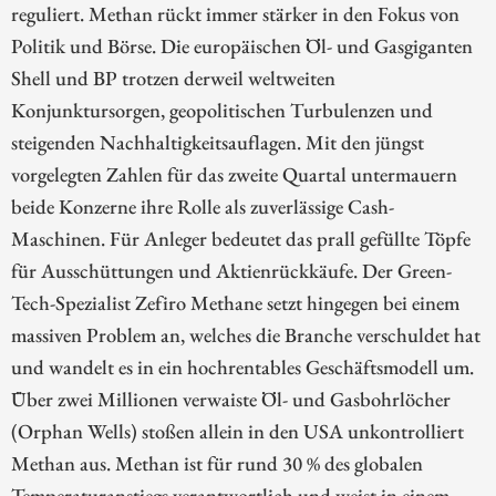
reguliert. Methan rückt immer stärker in den Fokus von
Politik und Börse. Die europäischen Öl- und Gasgiganten
Shell und BP trotzen derweil weltweiten
Konjunktursorgen, geopolitischen Turbulenzen und
steigenden Nachhaltigkeitsauflagen. Mit den jüngst
vorgelegten Zahlen für das zweite Quartal untermauern
beide Konzerne ihre Rolle als zuverlässige Cash-
Maschinen. Für Anleger bedeutet das prall gefüllte Töpfe
für Ausschüttungen und Aktienrückkäufe. Der Green-
Tech-Spezialist Zefiro Methane setzt hingegen bei einem
massiven Problem an, welches die Branche verschuldet hat
und wandelt es in ein hochrentables Geschäftsmodell um.
Über zwei Millionen verwaiste Öl- und Gasbohrlöcher
(Orphan Wells) stoßen allein in den USA unkontrolliert
Methan aus. Methan ist für rund 30 % des globalen
Temperaturanstiegs verantwortlich und weist in einem