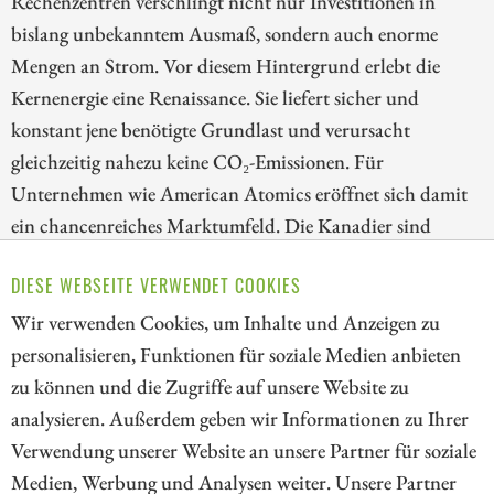
Rechenzentren verschlingt nicht nur Investitionen in
bislang unbekanntem Ausmaß, sondern auch enorme
Mengen an Strom. Vor diesem Hintergrund erlebt die
Kernenergie eine Renaissance. Sie liefert sicher und
konstant jene benötigte Grundlast und verursacht
gleichzeitig nahezu keine CO₂-Emissionen. Für
Unternehmen wie American Atomics eröffnet sich damit
ein chancenreiches Marktumfeld. Die Kanadier sind
dabei, eine vertikal integrierte nordamerikanische
DIESE WEBSEITE VERWENDET COOKIES
Nuklear-Brennstofflieferkette aufzubauen und können
entscheidende Meilensteine markieren.
Wir verwenden Cookies, um Inhalte und Anzeigen zu
personalisieren, Funktionen für soziale Medien anbieten
ZUM KOMMENTAR
zu können und die Zugriffe auf unsere Website zu
analysieren. Außerdem geben wir Informationen zu Ihrer
Verwendung unserer Website an unsere Partner für soziale
Medien, Werbung und Analysen weiter. Unsere Partner