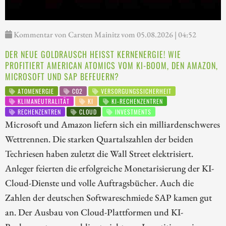
Kommentar von Carsten Mainitz vom 05.08.2026 | 04:52
DER NEUE GOLDRAUSCH HEISST KERNENERGIE! WIE P
ROFITIERT AMERICAN ATOMICS VOM KI-BOOM, DEN AMAZON, M
ICROSOFT UND SAP BEFEUERN?
ATOMENERGIE
CO2
VERSORGUNGSSICHERHEIT
KLIMANEUTRALITÄT
KI
KI-RECHENZENTREN
RECHENZENTREN
CLOUD
INVESTMENTS
Microsoft und Amazon liefern sich ein milliardenschweres
Wettrennen. Die starken Quartalszahlen der beiden
Techriesen haben zuletzt die Wall Street elektrisiert.
Anleger feierten die erfolgreiche Monetarisierung der KI-
Cloud-Dienste und volle Auftragsbücher. Auch die
Zahlen der deutschen Softwareschmiede SAP kamen gut
an. Der Ausbau von Cloud-Plattformen und KI-