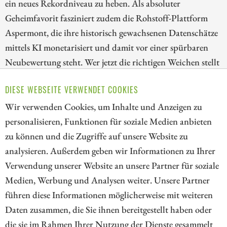
ein neues Rekordniveau zu heben. Als absoluter
Geheimfavorit fasziniert zudem die Rohstoff-Plattform
Aspermont, die ihre historisch gewachsenen Datenschätze
mittels KI monetarisiert und damit vor einer spürbaren
Neubewertung steht. Wer jetzt die richtigen Weichen stellt
und auf datengetriebene Vorreiter setzt, sichert sich einen
DIESE WEBSEITE VERWENDET COOKIES
niedrigen Einstieg zu interessanten Turnaround-
Kandidaten. Der Schlüssel liegt im richtigen Timing.
Wir verwenden Cookies, um Inhalte und Anzeigen zu
personalisieren, Funktionen für soziale Medien anbieten
ZUM KOMMENTAR
zu können und die Zugriffe auf unsere Website zu
analysieren. Außerdem geben wir Informationen zu Ihrer
Verwendung unserer Website an unsere Partner für soziale
Medien, Werbung und Analysen weiter. Unsere Partner
// kapitalerhoehungen.de - © 2026 - Die Informationsplattform für
führen diese Informationen möglicherweise mit weiteren
Investoren und Unternehmen rund um Kapitalerhöhung, Kapitalmarkt
Daten zusammen, die Sie ihnen bereitgestellt haben oder
und Unternehmensfinanzierung
die sie im Rahmen Ihrer Nutzung der Dienste gesammelt