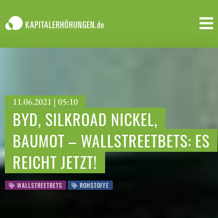
11.06.2021 | 05:10
BYD, SILKROAD NICKEL,
BAUMOT – WALLSTREETBETS: ES
REICHT JETZT!
WALLSTREETBETS
ROHSTOFFE