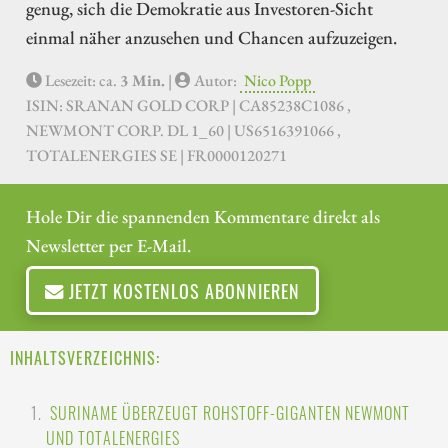
genug, sich die Demokratie aus Investoren-Sicht
einmal näher anzusehen und Chancen aufzuzeigen.
Lesezeit: ca.
3 Min.
|
Autor:
Nico Popp
ISIN: SRANAN GOLD CORP | CA85238C1086 ,
NEWMONT CORP. DL 1_60 | US6516391066 ,
TOTALENERGIES SE | FR0000120271
Hole Dir die spannenden Kommentare direkt als
Newsletter per E-Mail.
JETZT KOSTENLOS ABONNIEREN
INHALTSVERZEICHNIS:
SURINAME ÜBERZEUGT ROHSTOFF-GIGANTEN NEWMONT
UND TOTALENERGIES