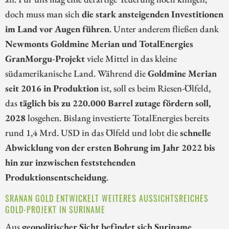
doch muss man sich
die stark ansteigenden Investitionen
im Land vor Augen führen
. Unter anderem fließen dank
Newmonts Goldmine Merian und TotalEnergies
GranMorgu-Projekt
viele Mittel in das kleine
südamerikanische Land. Während die
Goldmine Merian
seit 2016 in Produktion
ist, soll es beim Riesen-Ölfeld,
das
täglich bis zu 220.000 Barrel zutage fördern soll,
2028
losgehen. Bislang investierte TotalEnergies bereits
rund 1,4 Mrd. USD in das Ölfeld und lobt die
schnelle
Abwicklung von der ersten Bohrung im Jahr 2022 bis
hin zur inzwischen feststehenden
Produktionsentscheidung
.
SRANAN GOLD ENTWICKELT WEITERES AUSSICHTSREICHES
GOLD-PROJEKT IN SURINAME
Aus
geopolitischer Sicht befindet sich Suriname