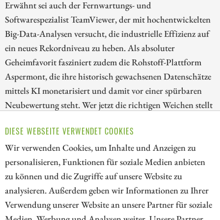
Erwähnt sei auch der Fernwartungs- und
Softwarespezialist TeamViewer, der mit hochentwickelten
Big-Data-Analysen versucht, die industrielle Effizienz auf
ein neues Rekordniveau zu heben. Als absoluter
Geheimfavorit fasziniert zudem die Rohstoff-Plattform
Aspermont, die ihre historisch gewachsenen Datenschätze
mittels KI monetarisiert und damit vor einer spürbaren
Neubewertung steht. Wer jetzt die richtigen Weichen stellt
und auf datengetriebene Vorreiter setzt, sichert sich einen
DIESE WEBSEITE VERWENDET COOKIES
niedrigen Einstieg zu interessanten Turnaround-
Wir verwenden Cookies, um Inhalte und Anzeigen zu
Kandidaten. Der Schlüssel liegt im richtigen Timing.
personalisieren, Funktionen für soziale Medien anbieten
ZUM KOMMENTAR
zu können und die Zugriffe auf unsere Website zu
analysieren. Außerdem geben wir Informationen zu Ihrer
Verwendung unserer Website an unsere Partner für soziale
Medien, Werbung und Analysen weiter. Unsere Partner