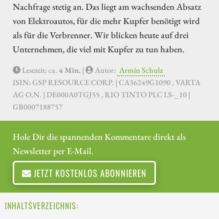
Nachfrage stetig an. Das liegt am wachsenden Absatz
von Elektroautos, für die mehr Kupfer benötigt wird
als für die Verbrenner. Wir blicken heute auf drei
Unternehmen, die viel mit Kupfer zu tun haben.
Lesezeit: ca.
4 Min.
|
Autor:
Armin Schulz
ISIN: GSP RESOURCE CORP. | CA36249G1090 , VARTA
AG O.N. | DE000A0TGJ55 , RIO TINTO PLC LS-_10 |
GB0007188757
Hole Dir die spannenden Kommentare direkt als
Newsletter per E-Mail.
JETZT KOSTENLOS ABONNIEREN
INHALTSVERZEICHNIS: