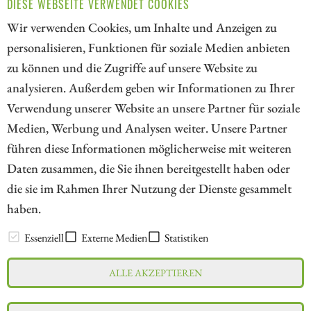
DIESE WEBSEITE VERWENDET COOKIES
heute auf die Papiere von Kinross Gold, Lahontan Gold
Wir verwenden Cookies, um Inhalte und Anzeigen zu
und AngloGold Ashanti!
personalisieren, Funktionen für soziale Medien anbieten
ZUM KOMMENTAR
zu können und die Zugriffe auf unsere Website zu
analysieren. Außerdem geben wir Informationen zu Ihrer
Verwendung unserer Website an unsere Partner für soziale
Medien, Werbung und Analysen weiter. Unsere Partner
// kapitalerhoehungen.de - © 2026 - Die Informationsplattform für
führen diese Informationen möglicherweise mit weiteren
Investoren und Unternehmen rund um Kapitalerhöhung, Kapitalmarkt
Daten zusammen, die Sie ihnen bereitgestellt haben oder
und Unternehmensfinanzierung
die sie im Rahmen Ihrer Nutzung der Dienste gesammelt
haben.
LEXIKON
Essenziell
Externe Medien
Statistiken
ALLE AKZEPTIEREN
Impressum
Datenschutz