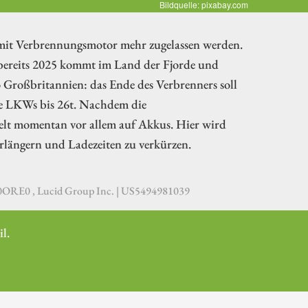
Bildquelle: pixabay.com
 mit Verbrennungsmotor mehr zugelassen werden.
ereits 2025 kommt im Land der Fjorde und
o Großbritannien: das Ende des Verbrenners soll
hte LKWs bis 26t. Nachdem die
Welt momentan vor allem auf Akkus. Hier wird
rlängern und Ladezeiten zu verkürzen.
RE0 , Lucid Group Inc. | US5494981039
l.