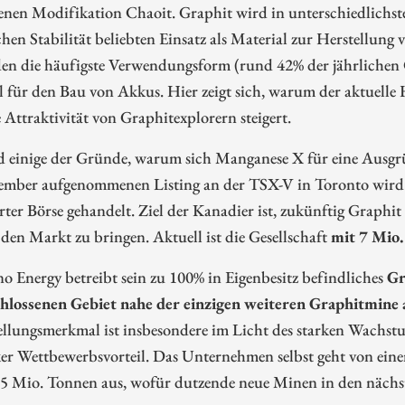
tenen Modifikation Chaoit. Graphit wird in unterschiedlichst
hen Stabilität beliebten Einsatz als Material zur Herstellung
den die häufigste Verwendungsform (rund 42% der jährlichen
ll für den Bau von Akkus. Hier zeigt sich, warum der aktuell
 Attraktivität von Graphitexplorern steigert.
nd einige der Gründe, warum sich Manganese X für eine Ausgr
tember aufgenommenen Listing an der TSX-V in Toronto wird
ter Börse gehandelt. Ziel der Kanadier ist, zukünftig Graphit
den Markt zu bringen. Aktuell ist die Gesellschaft
mit 7 Mio
 Energy betreibt sein zu 100% in Eigenbesitz befindliches
Gr
chlossenen Gebiet nahe der einzigen weiteren Graphitmin
tellungsmerkmal ist insbesondere im Licht des starken Wachs
ker Wettbewerbsvorteil. Das Unternehmen selbst geht von ein
 5 Mio. Tonnen aus, wofür dutzende neue Minen in den nächst