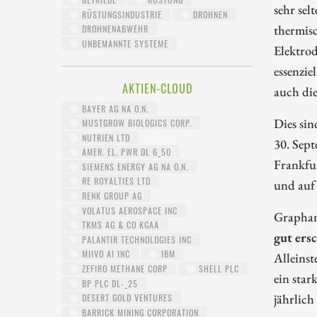
sehr sel
RÜSTUNGSINDUSTRIE
DROHNEN
thermisc
DROHNENABWEHR
UNBEMANNTE SYSTEME
Elektro
essenzie
AKTIEN-CLOUD
auch die
BAYER AG NA O.N.
Dies si
MUSTGROW BIOLOGICS CORP.
NUTRIEN LTD
30. Sep
AMER. EL. PWR DL 6_50
Frankfur
SIEMENS ENERGY AG NA O.N.
RE ROYALTIES LTD
und auf 
RENK GROUP AG
VOLATUS AEROSPACE INC
Graphano
TKMS AG & CO KGAA
gut ers
PALANTIR TECHNOLOGIES INC
MIIVO AI INC
IBM
Alleins
ZEFIRO METHANE CORP
SHELL PLC
ein star
BP PLC DL-_25
jährlich
DESERT GOLD VENTURES
BARRICK MINING CORPORATION