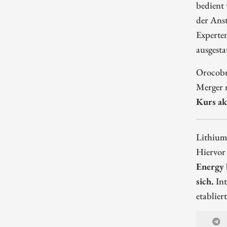
bedient
der Anst
Experten
ausgestat
Orocobre
Merger m
Kurs ak
Lithium 
Hiervor
Energy 
sich.
Int
etablier