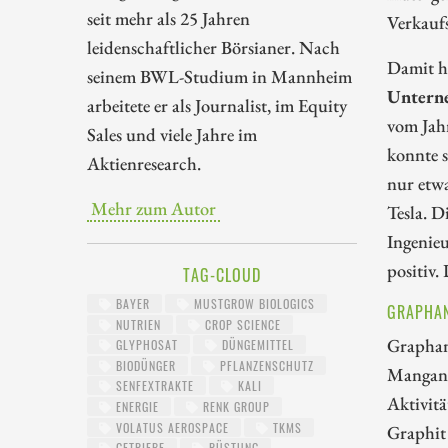
seit mehr als 25 Jahren
Verkaufs
leidenschaftlicher Börsianer. Nach
Damit ha
seinem BWL-Studium in Mannheim
Unterne
arbeitete er als Journalist, im Equity
vom Jahr
Sales und viele Jahre im
konnte 
Aktienresearch.
nur etw
Mehr zum Autor
Tesla. D
Ingenieu
positiv
TAG-CLOUD
BAYER
MUSTGROW BIOLOGICS
GRAPHAN
NUTRIEN
CROP SCIENCE
Graphan
GLYPHOSAT
DÜNGEMITTEL
BIODÜNGER
PFLANZENSCHUTZ
Mangane
SENFEXTRAKTE
KALI
Aktivit
ENERGIE
RENK GROUP
VOLATUS AEROSPACE
TKMS
Graphit
GETRIEBE
RÜSTUNG