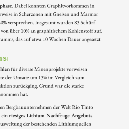
sphase
. Dabei konnten Graphitvorkommen in
herweise in Scherzonen mit Gneisen und Marmor
20% versprechen. Insgesamt wurden 83 Schürf-
von über 10% an graphitischem Kohlenstoff auf.
gramms, das auf etwa 10 Wochen Dauer angesetzt
HOCH
ahlen
für diverse Minenprojekte vorweisen
nte der Umsatz um 13% im Vergleich zum
uktion zurückging. Grund war die starke
genommen hat.
ößten Bergbauunternehmen der Welt Rio Tinto
l ein
riesiges Lithium-Nachfrage-Angebots-
 Ausweitung der bestehenden Lithiumquellen