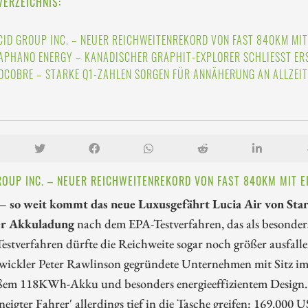
VERZEICHNIS:
CID GROUP INC. – NEUER REICHWEITENREKORD VON FAST 840KM MI
APHANO ENERGY – KANADISCHER GRAPHIT-EXPLORER SCHLIESST ERS
OCOBRE – STARKE Q1-ZAHLEN SORGEN FÜR ANNÄHERUNG AN ALLZEI
ROUP INC. – NEUER REICHWEITENREKORD VON FAST 840KM MIT 
 so weit kommt das neue Luxusgefährt Lucia Air von Sta
er Akkuladung
nach dem EPA-Testverfahren, das als besonder
tverfahren dürfte die Reichweite sogar noch größer ausfall
wickler Peter Rawlinson gegründete Unternehmen mit Sitz i
ßem 118KWh-Akku und besonders energieeffizientem Design. U
neigter Fahrer' allerdings tief in die Tasche greifen: 169.0