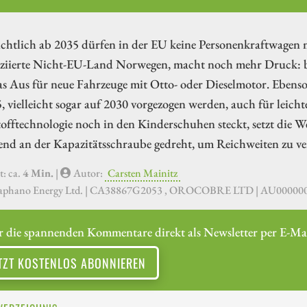
ichtlich ab 2035 dürfen in der EU keine Personenkraftwagen
oziierte Nicht-EU-Land Norwegen, macht noch mehr Druck: b
as Aus für neue Fahrzeuge mit Otto- oder Dieselmotor. Ebens
, vielleicht sogar auf 2030 vorgezogen werden, auch für leic
offtechnologie noch in den Kinderschuhen steckt, setzt die 
nd an der Kapazitätsschraube gedreht, um Reichweiten zu ve
t: ca.
4 Min.
|
Autor:
Carsten Mainitz
aphano Energy Ltd. | CA38867G2053 , OROCOBRE LTD | AU000000O
r die spannenden Kommentare direkt als Newsletter per E-Mai
TZT KOSTENLOS ABONNIEREN