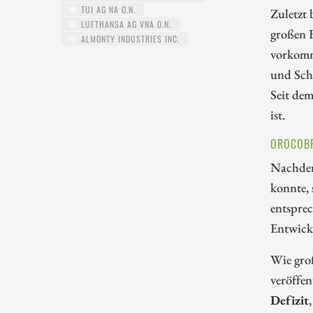
TUI AG NA O.N.
Zuletzt
LUFTHANSA AG VNA O.N.
großen 
ALMONTY INDUSTRIES INC.
vorkomm
und Sch
Seit dem
ist.
OROCOBR
Nachdem
konnte,
entsprec
Entwick
Wie groß
veröffen
Defizit