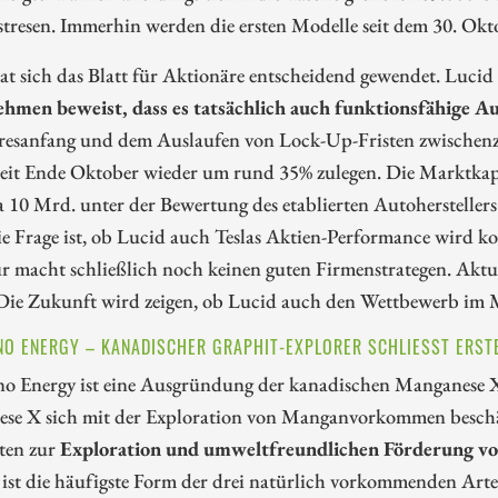
tresen. Immerhin werden die ersten Modelle seit dem 30. Okto
t sich das Blatt für Aktionäre entscheidend gewendet. Lucid i
hmen beweist, dass es tatsächlich auch funktionsfähige A
esanfang und dem Auslaufen von Lock-Up-Fristen zwischenzeit
seit Ende Oktober wieder um rund 35% zulegen. Die Marktkapi
a 10 Mrd. unter der Bewertung des etablierten Autoherstelle
ie Frage ist, ob Lucid auch Teslas Aktien-Performance wird ko
r macht schließlich noch keinen guten Firmenstrategen. Aktue
. Die Zukunft wird zeigen, ob Lucid auch den Wettbewerb im
O ENERGY – KANADISCHER GRAPHIT-EXPLORER SCHLIESST ERSTE
o Energy ist eine Ausgründung der kanadischen Manganese X
se X sich mit der Exploration von Manganvorkommen beschäf
äten zur
Exploration und umweltfreundlichen Förderung 
 ist die häufigste Form der drei natürlich vorkommenden Art