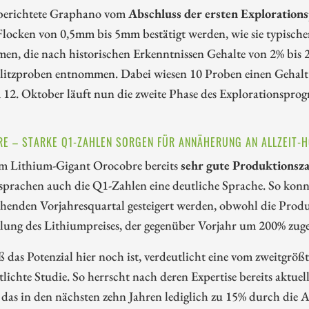
 berichtete Graphano vom
Abschluss der ersten Exploration
Flocken von 0,5mm bis 5mm bestätigt werden, wie sie typisc
en, die nach historischen Erkenntnissen Gehalte von 2% bis 
litzproben entnommen. Dabei wiesen 10 Proben einen Gehalt 
 12. Oktober läuft nun die zweite Phase des Explorationspro
E – STARKE Q1-ZAHLEN SORGEN FÜR ANNÄHERUNG AN ALLZEIT-
 Lithium-Gigant Orocobre bereits
sehr gute Produktionsz
 sprachen auch die Q1-Zahlen eine deutliche Sprache. So kon
henden Vorjahresquartal gesteigert werden, obwohl die Prod
lung des Lithiumpreises, der gegenüber Vorjahr um 200% zu
 das Potenzial hier noch ist, verdeutlicht eine vom zweitgr
tlichte Studie. So herrscht nach deren Expertise bereits aktuel
, das in den nächsten zehn Jahren lediglich zu 15% durch die