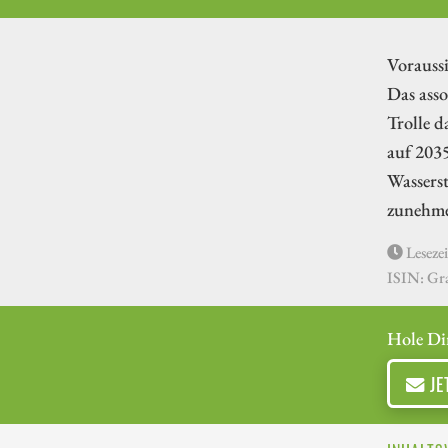
Vorauss
Das ass
Trolle d
auf 2035
Wasserst
zunehme
Lesezei
ISIN: Gr
Hole Di
JE