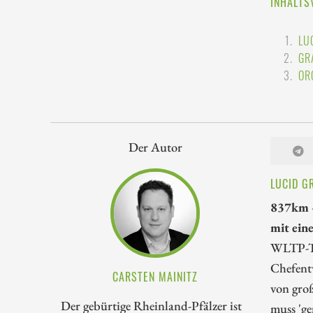
INHALTS
LU
GR
OR
Der Autor
LUCID G
837km –
mit ein
WLTP-Tes
Chefent
CARSTEN MAINITZ
von gro
Der gebürtige Rheinland-Pfälzer ist
muss 'ge