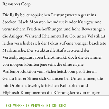
Resources Corp.
Die Rally bei europäischen Rüstungswerten gerät ins
Stocken. Nach Monaten beeindruckender Kursgewinne
verunsichern Friedenshoffnungen und hohe Bewertungen
die Anleger. Während Rheinmetall & Co. unter Volatilität
leiden verschiebt sich der Fokus auf eine weniger beachtete
Marktnische. Der strukturelle Aufwärtstrend der
Verteidigungsausgaben bleibt intakt, doch die Gewinner
von morgen könnten jene sein, die ohne eigene
Waffenproduktion vom Sicherheitsboom profitieren.
Genau hier eröffnen sich Chancen bei Unternehmen, die
mit Drohnenabwehr, kritischen Rohstoffen und
Hightech-Komponenten die Rüstungskette von morgen
bedienen. DroneShield, Antimony Resources und MP
DIESE WEBSEITE VERWENDET COOKIES
Materials stehen exemplarisch für diese strategische