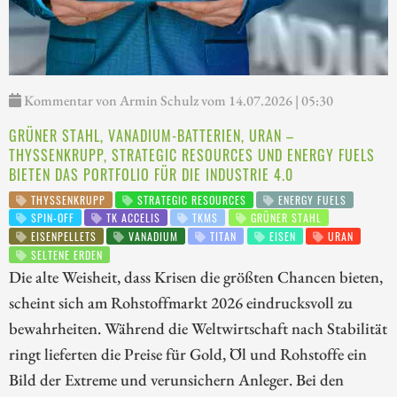
Kommentar von Armin Schulz vom 14.07.2026 | 05:30
GRÜNER STAHL, VANADIUM-BATTERIEN, URAN –
THYSSENKRUPP, STRATEGIC RESOURCES UND ENERGY FUELS
BIETEN DAS PORTFOLIO FÜR DIE INDUSTRIE 4.0
THYSSENKRUPP
STRATEGIC RESOURCES
ENERGY FUELS
SPIN-OFF
TK ACCELIS
TKMS
GRÜNER STAHL
EISENPELLETS
VANADIUM
TITAN
EISEN
URAN
SELTENE ERDEN
Die alte Weisheit, dass Krisen die größten Chancen bieten,
scheint sich am Rohstoffmarkt 2026 eindrucksvoll zu
bewahrheiten. Während die Weltwirtschaft nach Stabilität
ringt lieferten die Preise für Gold, Öl und Rohstoffe ein
Bild der Extreme und verunsichern Anleger. Bei den