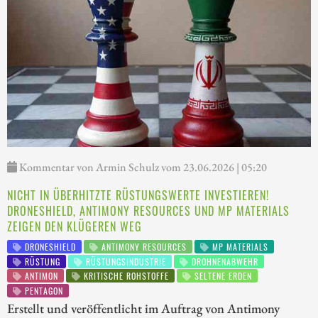
Kommentar von Armin Schulz vom 23.06.2026 | 05:20
NICHT IN ÜBERHITZTE RÜSTUNGSWERTE INVESTIEREN!
DRONESHIELD, ANTIMONY RESOURCES UND MP MATERIALS
ZEIGEN DEN KLÜGEREN WEG
DRONESHIELD
ANTIMONY RESOURCES
MP MATERIALS
RÜSTUNG
RÜSTUNGSINDUSTRIE
DROHNENABWEHR
ANTIMON
KRITISCHE ROHSTOFFE
SELTENE ERDEN
PENTAGON
Erstellt und veröffentlicht im Auftrag von Antimony