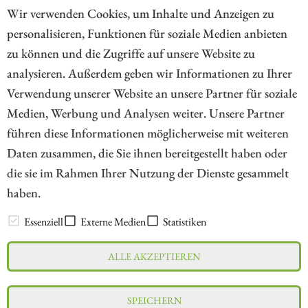
Neuausrichtung.
Wir verwenden Cookies, um Inhalte und Anzeigen zu
personalisieren, Funktionen für soziale Medien anbieten
ZUM KOMMENTAR
zu können und die Zugriffe auf unsere Website zu
analysieren. Außerdem geben wir Informationen zu Ihrer
Verwendung unserer Website an unsere Partner für soziale
Medien, Werbung und Analysen weiter. Unsere Partner
// kapitalerhoehungen.de - © 2026 - Die Informationsplattform für
führen diese Informationen möglicherweise mit weiteren
Investoren und Unternehmen rund um Kapitalerhöhung, Kapitalmarkt
Daten zusammen, die Sie ihnen bereitgestellt haben oder
und Unternehmensfinanzierung
die sie im Rahmen Ihrer Nutzung der Dienste gesammelt
haben.
LEXIKON
Essenziell
Externe Medien
Statistiken
ALLE AKZEPTIEREN
Impressum
Datenschutz
Interessenskonflikt & Risikohinweis
SPEICHERN