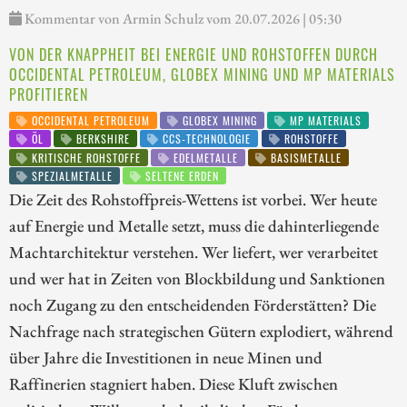
Kommentar von Armin Schulz vom 20.07.2026 | 05:30
VON DER KNAPPHEIT BEI ENERGIE UND ROHSTOFFEN DURCH
OCCIDENTAL PETROLEUM, GLOBEX MINING UND MP MATERIALS
PROFITIEREN
OCCIDENTAL PETROLEUM
GLOBEX MINING
MP MATERIALS
ÖL
BERKSHIRE
CCS-TECHNOLOGIE
ROHSTOFFE
KRITISCHE ROHSTOFFE
EDELMETALLE
BASISMETALLE
SPEZIALMETALLE
SELTENE ERDEN
Die Zeit des Rohstoffpreis-Wettens ist vorbei. Wer heute
auf Energie und Metalle setzt, muss die dahinterliegende
Machtarchitektur verstehen. Wer liefert, wer verarbeitet
und wer hat in Zeiten von Blockbildung und Sanktionen
noch Zugang zu den entscheidenden Förderstätten? Die
Nachfrage nach strategischen Gütern explodiert, während
über Jahre die Investitionen in neue Minen und
Raffinerien stagniert haben. Diese Kluft zwischen