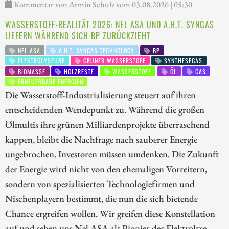
Kommentar von Armin Schulz vom 03.08.2026 | 05:30
WASSERSTOFF-REALITÄT 2026: NEL ASA UND A.H.T. SYNGAS
LIEFERN WÄHREND SICH BP ZURÜCKZIEHT
NEL ASA
A.H.T. SYNGAS TECHNOLOGY
BP
ELEKTROLYSEURE
GRÜNER WASSERSTOFF
SYNTHESEGAS
BIOMASSE
HOLZRESTE
WASSERSTOFF
ÖL
GAS
ERNEUERBARE ENERGIEN
Die Wasserstoff-Industrialisierung steuert auf ihren
entscheidenden Wendepunkt zu. Während die großen
Ölmultis ihre grünen Milliardenprojekte überraschend
kappen, bleibt die Nachfrage nach sauberer Energie
ungebrochen. Investoren müssen umdenken. Die Zukunft
der Energie wird nicht von den ehemaligen Vorreitern,
sondern von spezialisierten Technologiefirmen und
Nischenplayern bestimmt, die nun die sich bietende
Chance ergreifen wollen. Wir greifen diese Konstellation
auf und sehen uns Nel ASA als Pionier der Elektrolyse-