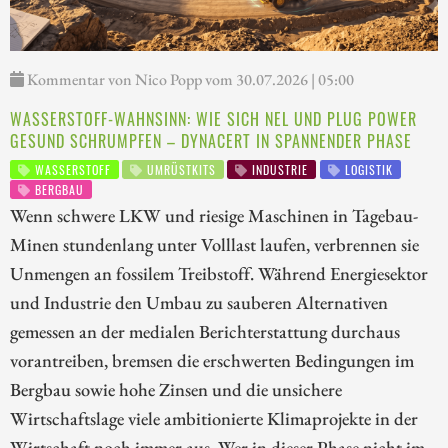
Kommentar von Nico Popp vom 30.07.2026 | 05:00
WASSERSTOFF-WAHNSINN: WIE SICH NEL UND PLUG POWER
GESUND SCHRUMPFEN – DYNACERT IN SPANNENDER PHASE
WASSERSTOFF
UMRÜSTKITS
INDUSTRIE
LOGISTIK
BERGBAU
Wenn schwere LKW und riesige Maschinen in Tagebau-
Minen stundenlang unter Volllast laufen, verbrennen sie
Unmengen an fossilem Treibstoff. Während Energiesektor
und Industrie den Umbau zu sauberen Alternativen
gemessen an der medialen Berichterstattung durchaus
vorantreiben, bremsen die erschwerten Bedingungen im
Bergbau sowie hohe Zinsen und die unsichere
Wirtschaftslage viele ambitionierte Klimaprojekte in der
Wirtschaft noch immer aus. Wer in dieser Phase nicht im