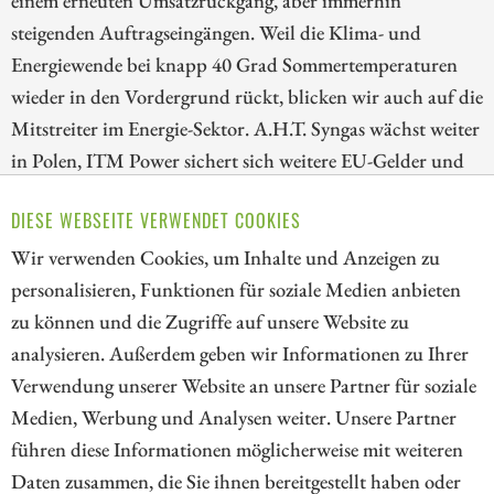
einem erneuten Umsatzrückgang, aber immerhin
steigenden Auftragseingängen. Weil die Klima- und
Energiewende bei knapp 40 Grad Sommertemperaturen
wieder in den Vordergrund rückt, blicken wir auch auf die
Mitstreiter im Energie-Sektor. A.H.T. Syngas wächst weiter
in Polen, ITM Power sichert sich weitere EU-Gelder und
E.ON kauft in Großbritannien zu. Das Übernahme-
DIESE WEBSEITE VERWENDET COOKIES
Karussell ist also wieder am Laufen, Investoren sollten
trotz Hitze weiter Gewehr bei Fuß stehen!
Wir verwenden Cookies, um Inhalte und Anzeigen zu
personalisieren, Funktionen für soziale Medien anbieten
ZUM KOMMENTAR
zu können und die Zugriffe auf unsere Website zu
analysieren. Außerdem geben wir Informationen zu Ihrer
Verwendung unserer Website an unsere Partner für soziale
Medien, Werbung und Analysen weiter. Unsere Partner
// kapitalerhoehungen.de - © 2026 - Die Informationsplattform für
führen diese Informationen möglicherweise mit weiteren
Investoren und Unternehmen rund um Kapitalerhöhung, Kapitalmarkt
Daten zusammen, die Sie ihnen bereitgestellt haben oder
und Unternehmensfinanzierung