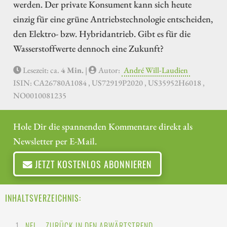
werden. Der private Konsument kann sich heute
einzig für eine grüne Antriebstechnologie entscheiden,
den Elektro- bzw. Hybridantrieb. Gibt es für die
Wasserstoffwerte dennoch eine Zukunft?
Lesezeit: ca.
4 Min.
|
Autor:
André Will-Laudien
ISIN: CA26780A1084 , US72919P2020 , US35952H6018 ,
NO0010081235
Hole Dir die spannenden Kommentare direkt als
Newsletter per E-Mail.
JETZT KOSTENLOS ABONNIEREN
INHALTSVERZEICHNIS:
NEL – ZURÜCK IN DEN ABWÄRTSTREND