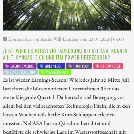
Kommentar von André Will-Laudien vom 23.07.2026 | 04:00
JETZT WIRD ES HEISS! ENTTÄUSCHUNG BEI NEL ASA, KÖNNEN A
.H.T. SYNGAS, E.ON UND ITM POWER ÜBERZEUGEN?
ENERGIEWENDE
GREENTECH
HIGHTECH
STROMNETZE
GASERZEUGUNG
WASSERSTOFF
Es ist wieder Earnings-Season! Wie jedes Jahr ab Mitte Juli
berichten die börsennotierten Unternehmen über das
zurückliegende Quartal. Da herrscht viel Bewegung, vor
allem bei den vielbeachteten Technologie-Titeln, die in den
letzten Wochen teils herbe Kurs-Schlappen erleiden
mussten. Nel ASA hat zu Q2 schon berichtet und
bestätigte die schwierige Lage im Wasserstoffgeschäft mit