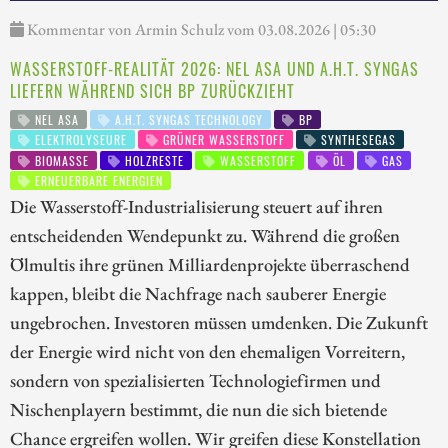
Kommentar von Armin Schulz vom 03.08.2026 | 05:30
WASSERSTOFF-REALITÄT 2026: NEL ASA UND A.H.T. SYNGAS
LIEFERN WÄHREND SICH BP ZURÜCKZIEHT
NEL ASA
A.H.T. SYNGAS TECHNOLOGY
BP
ELEKTROLYSEURE
GRÜNER WASSERSTOFF
SYNTHESEGAS
BIOMASSE
HOLZRESTE
WASSERSTOFF
ÖL
GAS
ERNEUERBARE ENERGIEN
Die Wasserstoff-Industrialisierung steuert auf ihren
entscheidenden Wendepunkt zu. Während die großen
Ölmultis ihre grünen Milliardenprojekte überraschend
kappen, bleibt die Nachfrage nach sauberer Energie
ungebrochen. Investoren müssen umdenken. Die Zukunft
der Energie wird nicht von den ehemaligen Vorreitern,
sondern von spezialisierten Technologiefirmen und
Nischenplayern bestimmt, die nun die sich bietende
Chance ergreifen wollen. Wir greifen diese Konstellation