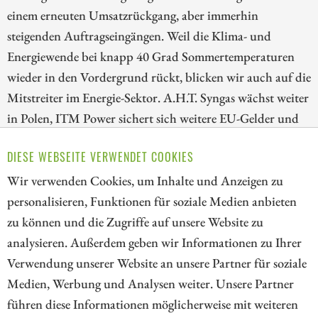
einem erneuten Umsatzrückgang, aber immerhin
steigenden Auftragseingängen. Weil die Klima- und
Energiewende bei knapp 40 Grad Sommertemperaturen
wieder in den Vordergrund rückt, blicken wir auch auf die
Mitstreiter im Energie-Sektor. A.H.T. Syngas wächst weiter
in Polen, ITM Power sichert sich weitere EU-Gelder und
E.ON kauft in Großbritannien zu. Das Übernahme-
DIESE WEBSEITE VERWENDET COOKIES
Karussell ist also wieder am Laufen, Investoren sollten
trotz Hitze weiter Gewehr bei Fuß stehen!
Wir verwenden Cookies, um Inhalte und Anzeigen zu
personalisieren, Funktionen für soziale Medien anbieten
ZUM KOMMENTAR
zu können und die Zugriffe auf unsere Website zu
analysieren. Außerdem geben wir Informationen zu Ihrer
Verwendung unserer Website an unsere Partner für soziale
Medien, Werbung und Analysen weiter. Unsere Partner
// kapitalerhoehungen.de - © 2026 - Die Informationsplattform für
führen diese Informationen möglicherweise mit weiteren
Investoren und Unternehmen rund um Kapitalerhöhung, Kapitalmarkt