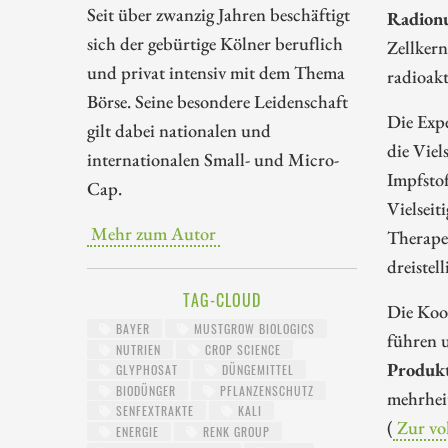
Seit über zwanzig Jahren beschäftigt
Radionu
sich der gebürtige Kölner beruflich
Zellkern
und privat intensiv mit dem Thema
radioakt
Börse. Seine besondere Leidenschaft
Die Expe
gilt dabei nationalen und
die Viel
internationalen Small- und Micro-
Impfsto
Cap.
Vielseit
Mehr zum Autor
Therapeu
dreistel
TAG-CLOUD
Die Koo
BAYER
MUSTGROW BIOLOGICS
führen 
NUTRIEN
CROP SCIENCE
Produk
GLYPHOSAT
DÜNGEMITTEL
BIODÜNGER
PFLANZENSCHUTZ
mehrheit
SENFEXTRAKTE
KALI
(
Zur vo
ENERGIE
RENK GROUP