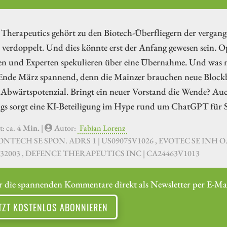
Therapeutics gehört zu den Biotech-Überfliegern der vergang
 verdoppelt. Und dies könnte erst der Anfang gewesen sein. Op
n und Experten spekulieren über eine Übernahme. Und was m
 Ende März spannend, denn die Mainzer brauchen neue Blockb
 Abwärtspotenzial. Bringt ein neuer Vorstand die Wende? Auch
ngs sorgt eine KI-Beteiligung im Hype rund um ChatGPT für S
t: ca.
4 Min.
|
Autor:
Fabian Lorenz
IONTECH SE SPON. ADRS 1 | US09075V1026 , EVOTEC SE INH O.
32003 , DEFENCE THERAPEUTICS INC | CA24463V1013
r die spannenden Kommentare direkt als Newsletter per E-Mai
TZT KOSTENLOS ABONNIEREN