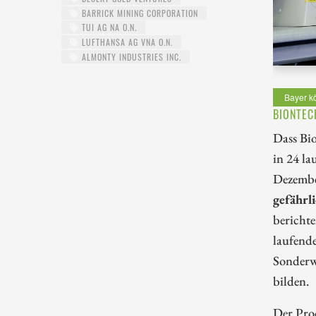
BARRICK MINING CORPORATION
TUI AG NA O.N.
LUFTHANSA AG VNA O.N.
ALMONTY INDUSTRIES INC.
Bayer k
BIONTEC
Dass Bio
in 24 la
Dezembe
gefährl
berichte
laufende
Sonderwi
bilden.
Der Prod