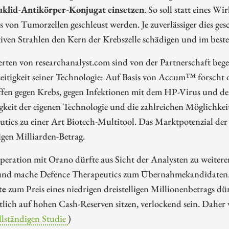
klid-Antikörper-Konjugat einsetzen
. So soll statt eines Wi
s von Tumorzellen geschleust werden. Je zuverlässiger dies ges
iven Strahlen den Kern der Krebszelle schädigen und im besten
rten von researchanalyst.com sind von der Partnerschaft bege
seitigkeit seiner Technologie: Auf Basis von Accum™ forscht
ffen gegen Krebs, gegen Infektionen mit dem HP-Virus un
igkeit der eigenen Technologie und die zahlreichen Möglichke
tics zu einer Art Biotech-Multitool. Das Marktpotenzial der a
ligen Milliarden-Betrag.
peration mit Orano dürfte aus Sicht der Analysten zu weite
und mache Defence Therapeutics zum Übernahmekandidaten
te
zum Preis eines niedrigen dreistelligen Millionenbetrags d
lich auf hohen Cash-Reserven sitzen, verlockend sein. Daher v
llständigen Studie
)