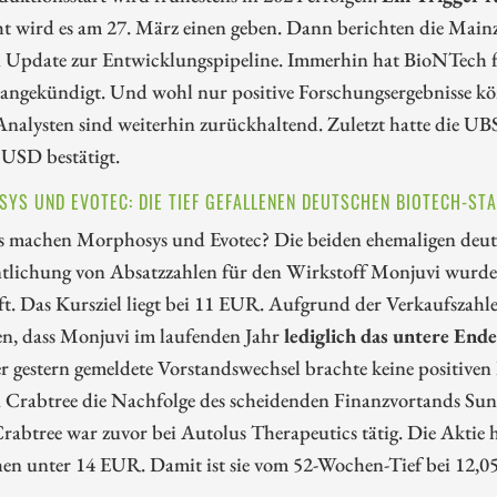
ht wird es am 27. März einen geben. Dann berichten die Main
n Update zur Entwicklungspipeline. Immerhin hat BioNTech fü
angekündigt. Und wohl nur positive Forschungsergebnisse kön
Analysten sind weiterhin zurückhaltend. Zuletzt hatte die UB
 USD bestätigt.
YS UND EVOTEC: DIE TIEF GEFALLENEN DEUTSCHEN BIOTECH-ST
 machen Morphosys und Evotec? Die beiden ehemaligen deutsch
ntlichung von Absatzzahlen für den Wirkstoff Monjuvi wur
ft. Das Kursziel liegt bei 11 EUR. Aufgrund der Verkaufszah
en, dass Monjuvi im laufenden Jahr
lediglich das untere En
 gestern gemeldete Vorstandswechsel brachte keine positiven 
Crabtree die Nachfolge des scheidenden Finanzvortands Sung 
rabtree war zuvor bei Autolus Therapeutics tätig. Die Aktie h
en unter 14 EUR. Damit ist sie vom 52-Wochen-Tief bei 12,0