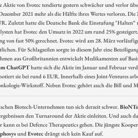
 Aktie von Evotec tendierte gestern schwächer und verlor üb
 Dezember 2021 mehr als die Hälfte ihres Wertes verloren. Die 
R. Zuletzt hatte die Deutsche Bank die Einstufung "Halten“
lysten hat Evotec den Umsatz in 2022 um rund 25% gesteigert
ng von fast 50% gerechnet. Evotec wird am 28. März vorläufig
tlichen. Für Schlagzeilen sorgte in diesem Jahr eine Beteiligu
hmen aus Großbritannien entwickelt Medikamenten auf Basis 
um ChatGPT
hatte sich die Aktie im Januar und Februar ver
notiert sie bei rund 6 EUR. Innerhalb eines Joint-Ventures ar
kologie-Wirkstoff. Neben Evotec gehört auch die Bill und M
tschen Biotech-Unternehmen tun sich derzeit schwer.
BioNTe
ergebnissen den Turnaround der Aktie einleiten. Und auch d
r kann es bei Defence Therapeutics gehen. Die jüngste Koope
phosys
und
Evotec
drängt sich kein Kauf auf.