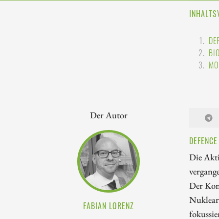
INHALTS
DE
BI
MO
Der Autor
DEFENCE
Die Akti
vergange
Der Kon
Nuklear
FABIAN LORENZ
fokussi