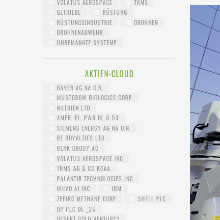
VOLATUS AEROSPACE
TKMS
GETRIEBE
RÜSTUNG
RÜSTUNGSINDUSTRIE
DROHNEN
DROHNENABWEHR
UNBEMANNTE SYSTEME
AKTIEN-CLOUD
BAYER AG NA O.N.
MUSTGROW BIOLOGICS CORP.
NUTRIEN LTD
AMER. EL. PWR DL 6_50
SIEMENS ENERGY AG NA O.N.
RE ROYALTIES LTD
RENK GROUP AG
VOLATUS AEROSPACE INC
TKMS AG & CO KGAA
PALANTIR TECHNOLOGIES INC
MIIVO AI INC
IBM
ZEFIRO METHANE CORP
SHELL PLC
BP PLC DL-_25
DESERT GOLD VENTURES