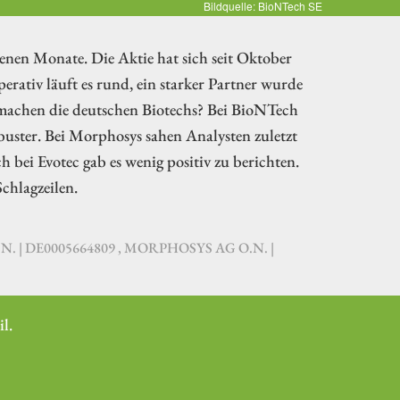
Bildquelle: BioNTech SE
enen Monate. Die Aktie hat sich seit Oktober
erativ läuft es rund, ein starker Partner wurde
achen die deutschen Biotechs? Bei BioNTech
uster. Bei Morphosys sahen Analysten zuletzt
 bei Evotec gab es wenig positiv zu berichten.
chlagzeilen.
N. | DE0005664809 , MORPHOSYS AG O.N. |
l.