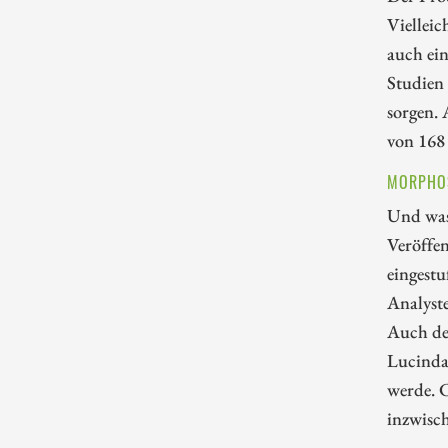
Vielleic
auch ei
Studien 
sorgen. 
von 168
MORPHOS
Und was
Veröffe
eingestu
Analyst
Auch der
Lucinda 
werde. C
inzwisch