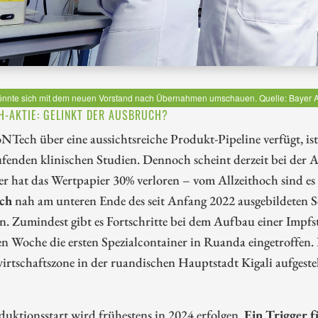
önnte sich mit dem neuen Vorstand nach Übernahmen umschauen. Quelle: Bayer 
H-AKTIE: GELINKT DER AUSBRUCH?
NTech über eine aussichtsreiche Produkt-Pipeline verfügt, is
ufenden klinischen Studien. Dennoch scheint derzeit bei der Akt
r hat das Wertpapier 30% verloren – vom Allzeithoch sind es
ich
nah am unteren Ende des seit Anfang 2022 ausgebildeten Se
n. Zumindest gibt es Fortschritte bei dem Aufbau einer Impfs
n Woche die ersten Spezialcontainer in Ruanda eingetroffen. 
rtschaftszone in der ruandischen Hauptstadt Kigali aufgeste
uktionsstart wird frühestens in 2024 erfolgen.
Ein Trigger f