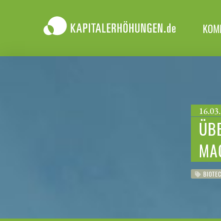
KOM
16.03.
ÜB
MA
BIOTEC