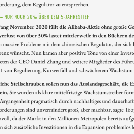
orderung, dem Regulator zu entsprechen.
 – NUR NOCH 20% ÜBER DEM 5-JAHRESTIEF
fang November 2020 fällt die Alibaba-Aktie ohne große G
erlust von über 50% lastet mittlerweile in den Büchern de
 massive Probleme mit dem chinesischen Regulator, der sich 
enz wünscht. Nun kamen aber positive Töne von einer Investo
eten der CEO Daniel Zhang und weitere Mitglieder des Führun
21 von Regulierung, Kursverfall und schwächerem Wachstum i
iche Stellschrauben sollen nun das Auslandsgeschäft, die 
ein.
Sie wurden als klare mittelfristige Wachstumstreiber for
Vergangenheit pragmatisch durch nachhaltiges und dauerhafte
orderungen sind unvermindert groß, aber machbar, sagte Tob
nvoll, da der Markt in den Millionen-Metropolen bereits aufgete
 sich zusätzliche Investitionen in die Expansion problemlos le