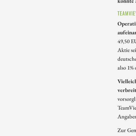
könnte 
TEAMVIE
Operati
aufeina
49,50 E
Aktie s
deutsche
also 1% 
Viellei
verbrei
vorsorg
TeamVie
Angaben
Zur Geme