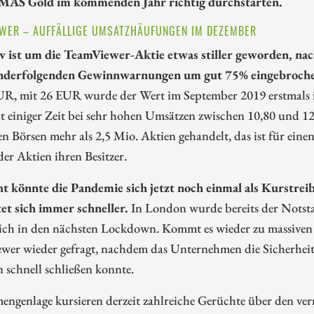
MAS Gold im kommenden Jahr richtig durchstarten.
WER – AUFFÄLLIGE UMSATZHÄUFUNGEN IM DEZEMBER
v ist um die TeamViewer-Aktie etwas stiller geworden, na
nderfolgenden Gewinnwarnungen um gut 75% eingebrochen
UR, mit 26 EUR wurde der Wert im September 2019 erstmals 
eit einiger Zeit bei sehr hohen Umsätzen zwischen 10,80 un
n Börsen mehr als 2,5 Mio. Aktien gehandelt, das ist für ein
der Aktien ihren Besitzer.
cht könnte die Pandemie sich jetzt noch einmal als Kurstre
tet sich immer schneller.
In London wurde bereits der Notst
lich in den nächsten Lockdown. Kommt es wieder zu massiven
wer wieder gefragt, nachdem das Unternehmen die Sicherhe
 schnell schließen konnte.
ngenlage kursieren derzeit zahlreiche Gerüchte über den ver