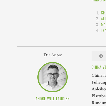
CH
AL
MA
TE
Der Autor
CHINA V
China ha
Führung 
Anleihe
Plattfor
ANDRÉ WILL-LAUDIEN
Rundumsc