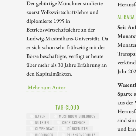
Der gebürtige Münchner studierte
Herausf
zuerst Volkswirtschaftslehre und
ALIBABA
diplomierte 1995 in
Seit An
Betriebswirtschaftslehre an der
Monatsv
Ludwig-Maximilians-Universität. Da
Monaten
er sich schon sehr frühzeitig mit der
Transpar
Börse beschäftigte, verfügt er heute
verkünd
über mehr als 30 Jahre Erfahrung an
Jahr 20
den Kapitalmärkten.
Wesentl
Mehr zum Autor
Sparte s
aus der 
TAG-CLOUD
Herausf
BAYER
MUSTGROW BIOLOGICS
sind sin
NUTRIEN
CROP SCIENCE
und kann
GLYPHOSAT
DÜNGEMITTEL
BIODÜNGER
PFLANZENSCHUTZ