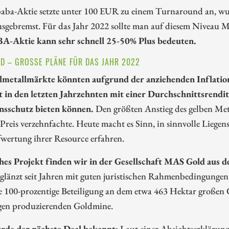
baba-Aktie setzte unter 100 EUR zu einem Turnaround an, wur
sgebremst. Für das Jahr 2022 sollte man auf diesem Niveau M
A-Aktie kann sehr schnell 25-50% Plus bedeuten.
D – GROSSE PLÄNE FÜR DAS JAHR 2022
lmetallmärkte könnten aufgrund der anziehenden Inflation
t in den letzten Jahrzehnten mit einer Durchschnittsrend
onsschutz bieten können.
Den größten Anstieg des gelben Meta
 Preis verzehnfachte. Heute macht es Sinn, in sinnvolle Liegens
wertung ihrer Resource erfahren.
ches Projekt finden wir in der Gesellschaft MAS Gold aus 
 glänzt seit Jahren mit guten juristischen Rahmenbedingung
e 100-prozentige Beteiligung an dem etwa 463 Hektar großen 
gen produzierenden Goldmine.
de der nächste Deal bekannt:
Laut einer Absichtserklärun