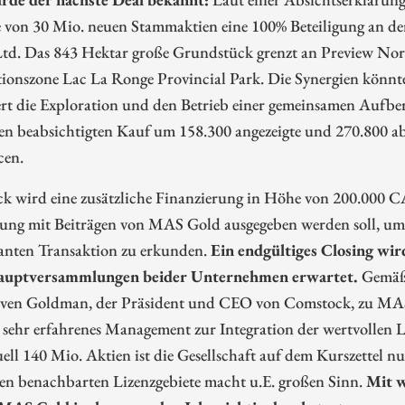
 von 30 Mio. neuen Stammaktien eine 100% Beteiligung an d
Ltd. Das 843 Hektar große Grundstück grenzt an Preview No
ionszone Lac La Ronge Provincial Park. Die Synergien könnte
ert die Exploration und den Betrieb einer gemeinsamen Aufber
en beabsichtigten Kauf um 158.300 angezeigte und 270.800 ab
cen.
 wird eine zusätzliche Finanzierung in Höhe von 200.000 CAD
ung mit Beiträgen von MAS Gold ausgegeben werden soll, u
lanten Transaktion zu erkunden.
Ein endgültiges Closing wi
auptversammlungen beider Unternehmen erwartet.
Gemäß 
even Goldman, der Präsident und CEO von Comstock, zu MAS
 sehr erfahrenes Management zur Integration der wertvollen L
ell 140 Mio. Aktien ist die Gesellschaft auf dem Kurszettel
den benachbarten Lizenzgebiete macht u.E. großen Sinn.
Mit w