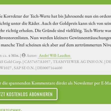
ße Korrektur der Tech-Werte hat bis Jahresende nun ein ord
ichtig unter die Räder. Auch der Goldpreis kann sich von se
hr richtig erholen. Die Gründe sind vielfältig. Tech-Werte wa
 Investorenlisten. Nun werden kleinere Gewinnenttäuschungen
, manche Titel scheinen sich aber auf dem zertrümmerten Niv
t: ca.
4 Min.
|
Autor:
André Will-Laudien
AS Gold Corp. | CA57457A1057 , TEAMVIEWER AG INH O.N. | 
1027 , SAP SE O.N. | DE0007164600
r die spannenden Kommentare direkt als Newsletter per E-Mai
TZT KOSTENLOS ABONNIEREN
VERZEICHNIS: