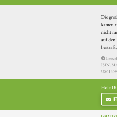
Die gro
kamen r
nicht me
auf den
bestraft
Lesezei
ISIN: M
US01609W
Hole Di
JE
INHALTS