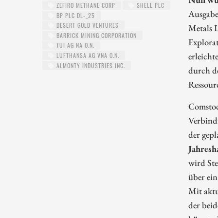
ZEFIRO METHANE CORP
SHELL PLC
Ausgabe
BP PLC DL-_25
DESERT GOLD VENTURES
Metals 
BARRICK MINING CORPORATION
Explorat
TUI AG NA O.N.
erleicht
LUFTHANSA AG VNA O.N.
ALMONTY INDUSTRIES INC.
durch d
Ressour
Comstock
Verbind
der gep
Jahresh
wird St
über ein
Mit aktu
der bei