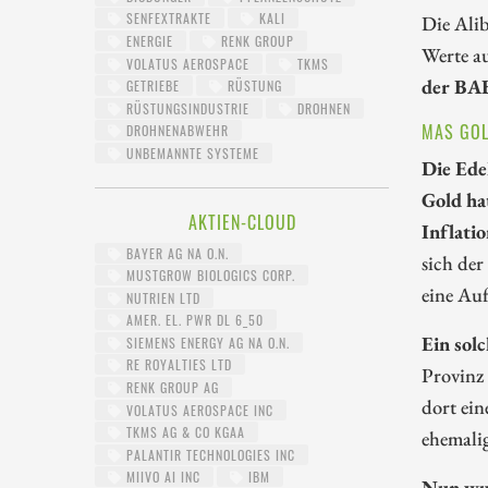
SENFEXTRAKTE
KALI
Die Ali
ENERGIE
RENK GROUP
Werte au
VOLATUS AEROSPACE
TKMS
der BAB
GETRIEBE
RÜSTUNG
RÜSTUNGSINDUSTRIE
DROHNEN
MAS GOL
DROHNENABWEHR
UNBEMANNTE SYSTEME
Die Ede
Gold ha
AKTIEN-CLOUD
Inflati
BAYER AG NA O.N.
sich der
MUSTGROW BIOLOGICS CORP.
eine Auf
NUTRIEN LTD
AMER. EL. PWR DL 6_50
Ein sol
SIEMENS ENERGY AG NA O.N.
RE ROYALTIES LTD
Provinz
RENK GROUP AG
dort ein
VOLATUS AEROSPACE INC
TKMS AG & CO KGAA
ehemali
PALANTIR TECHNOLOGIES INC
MIIVO AI INC
IBM
Nun wur