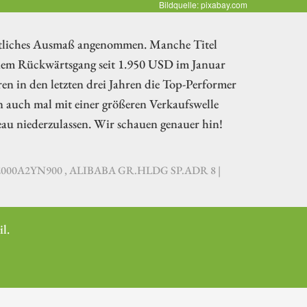
Bildquelle: pixabay.com
entliches Ausmaß angenommen. Manche Titel
inem Rückwärtsgang seit 1.950 USD im Januar
ren in den letzten drei Jahren die Top-Performer
 auch mal mit einer größeren Verkaufswelle
eau niederzulassen. Wir schauen genauer hin!
DE000A2YN900 , ALIBABA GR.HLDG SP.ADR 8 |
l.