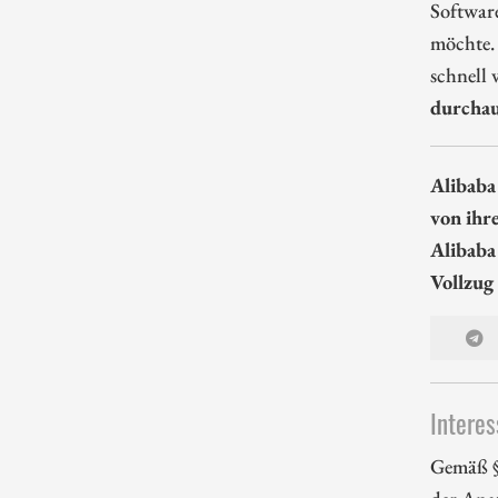
Softwar
möchte. 
schnell
durchau
Alibaba
von ihr
Alibaba
Vollzug
Interes
Gemäß §
der Apa