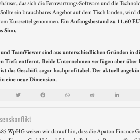
ehäuser, das sich die Fernwartungs-Software und die Techno
Sollte ein brauchbares Angebot auf dem Tisch landen, wird d
 vom Kurszettel genommen.
Ein Anfangsbestand zu 11,60 EUR
s Sinn.
 und TeamViewer sind aus unterschiedlichen Gründen in die
en Tiefs entfernt. Beide Unternehmen verfügen aber über 
 ist das Geschäft sogar hochprofitabel. Der aktuell ange
 in eine neue Dimension.
senskonflikt
85 WpHG weisen wir darauf hin, dass die Apaton Finance G
ton Finance GmbH (nachfolgend „Relevante Personen“) ggf. k