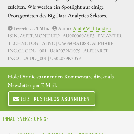
zuleiten. Wir werfen ein Spotlight auf einige
Protagonisten des Big Data Analytics-Sektors.
Lesezeit: ca.
5 Min.
|
Autor:
André Will-Laudien
ISIN: ASPERMONT LTD | AU000000ASP3 , PALANTIR
TECHNOLOGIES INC | US69608A1088 , ALPHABET
INC.CL C DL-_001 | US02079K1079 , ALPHABET
INC.CL.A DL-_001 | US02079K3059
Hole Dir die spannenden Kommentare direkt als
Newsletter per E-Mail.
JETZT KOSTENLOS ABONNIEREN
INHALTSVERZEICHNIS: