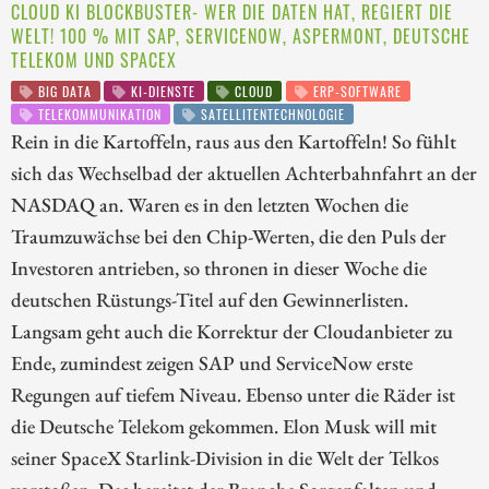
CLOUD KI BLOCKBUSTER- WER DIE DATEN HAT, REGIERT DIE
WELT! 100 % MIT SAP, SERVICENOW, ASPERMONT, DEUTSCHE
TELEKOM UND SPACEX
BIG DATA
KI-DIENSTE
CLOUD
ERP-SOFTWARE
TELEKOMMUNIKATION
SATELLITENTECHNOLOGIE
Rein in die Kartoffeln, raus aus den Kartoffeln! So fühlt
sich das Wechselbad der aktuellen Achterbahnfahrt an der
NASDAQ an. Waren es in den letzten Wochen die
Traumzuwächse bei den Chip-Werten, die den Puls der
Investoren antrieben, so thronen in dieser Woche die
deutschen Rüstungs-Titel auf den Gewinnerlisten.
Langsam geht auch die Korrektur der Cloudanbieter zu
Ende, zumindest zeigen SAP und ServiceNow erste
Regungen auf tiefem Niveau. Ebenso unter die Räder ist
die Deutsche Telekom gekommen. Elon Musk will mit
seiner SpaceX Starlink-Division in die Welt der Telkos