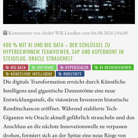
Kommentar von André Will-Laudien vom 04.08.2026 | 04:00
400 % MIT KI UND BIG DATA – DER SCHLÜSSEL ZU
HYPERGEWINNEN! TEAMVIEWER, SAP UND ASPERMONT IM
STEIGFLUG, ORACLE STRAUCHELT
BIG DATA
SOFTWARE
HYPERSCALER
KI-RECHENZENTREN
KÜNSTLICHE INTELLIGENZ
ROHSTOFFE
Die digitale Transformation erreicht durch Künstliche
Intelligenz und gigantische Datenströme eine neue
Entwicklungsstufe, die visionären Investoren historische
Renditechancen eröffnet. Während etablierte Tech-
Giganten wie Oracle aktuell gefährlich straucheln und den
Anschluss an die nächste Innovationswelle zu verpassen
drohen, formiert sich an der Spitze eine neue Riege von