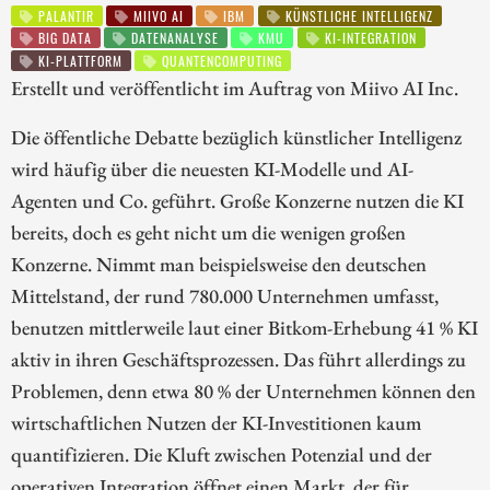
PALANTIR
MIIVO AI
IBM
KÜNSTLICHE INTELLIGENZ
BIG DATA
DATENANALYSE
KMU
KI-INTEGRATION
KI-PLATTFORM
QUANTENCOMPUTING
Erstellt und veröffentlicht im Auftrag von Miivo AI Inc.
Die öffentliche Debatte bezüglich künstlicher Intelligenz
wird häufig über die neuesten KI-Modelle und AI-
Agenten und Co. geführt. Große Konzerne nutzen die KI
bereits, doch es geht nicht um die wenigen großen
Konzerne. Nimmt man beispielsweise den deutschen
Mittelstand, der rund 780.000 Unternehmen umfasst,
benutzen mittlerweile laut einer Bitkom-Erhebung 41 % KI
aktiv in ihren Geschäftsprozessen. Das führt allerdings zu
Problemen, denn etwa 80 % der Unternehmen können den
wirtschaftlichen Nutzen der KI-Investitionen kaum
quantifizieren. Die Kluft zwischen Potenzial und der
operativen Integration öffnet einen Markt, der für