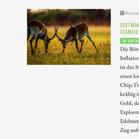
Kommen
SOFTWAR
TEAMVIE
SOFTW
Die Börs
Inflati
ist das
einen ku
Chip-Tit
kräftig 
Gold, da
Explorer
Edelmeta
Zug auf