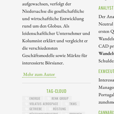
aufgewachsen, verfolgt der
ANALYST
Niedersachse die gesellschaftliche
Der Ana
und wirtschaftliche Entwicklung
Neutral 
rund um den Globus. Als
ersten 
leidenschaftlicher Unternehmer und
Wandels
Kolumnist erklärt und vergleicht er
CAD pro
die verschiedensten
Wandel
Geschäftsmodelle sowie Märkte für
Schulde
interessierte Börsianer.
EXMCEUT
Mehr zum Autor
Interess
Managem
TAG-CLOUD
Portugal
ENERGIE
RENK GROUP
zunehme
VOLATUS AEROSPACE
TKMS
GETRIEBE
RÜSTUNG
CANNABI