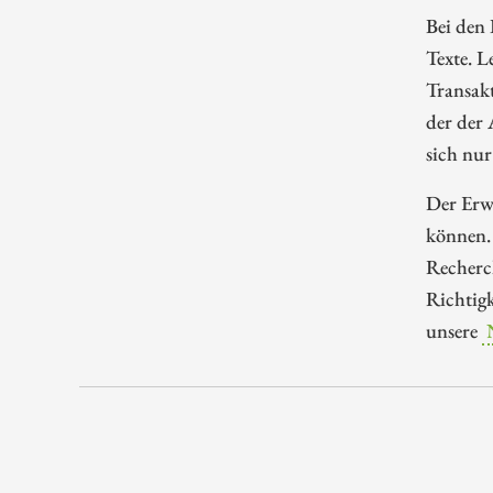
Bei den 
Texte. L
Transakt
der der
sich nur
Der Erwe
können.
Recherch
Richtigk
unsere