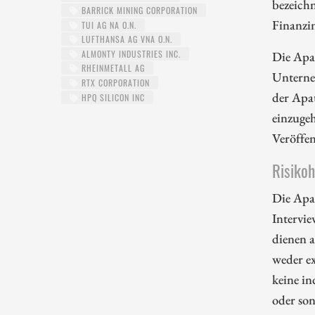
bezeichn
BARRICK MINING CORPORATION
Finanzi
TUI AG NA O.N.
LUFTHANSA AG VNA O.N.
ALMONTY INDUSTRIES INC.
Die Apa
RHEINMETALL AG
Unterne
RTX CORPORATION
der Apa
HPQ SILICON INC
einzugeh
Veröffe
Risiko
Die Apa
Intervie
dienen 
weder ex
keine in
oder so