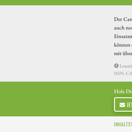
Der Can
auch noc
Einsatzm
können 
mit übe
Lesezei
ISIN: C
Hole Di
JE
INHALTS