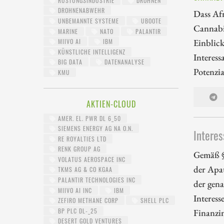
RÜSTUNGSINDUSTRIE
DROHNEN
DROHNENABWEHR
Dass Afr
UNBEMANNTE SYSTEME
UBOOTE
Cannabi
MARINE
NATO
PALANTIR
Einblick
MIIVO AI
IBM
KÜNSTLICHE INTELLIGENZ
Interes
BIG DATA
DATENANALYSE
Potenzia
KMU
AKTIEN-CLOUD
AMER. EL. PWR DL 6_50
SIEMENS ENERGY AG NA O.N.
Interes
RE ROYALTIES LTD
RENK GROUP AG
Gemäß §
VOLATUS AEROSPACE INC
der Apa
TKMS AG & CO KGAA
PALANTIR TECHNOLOGIES INC
der gena
MIIVO AI INC
IBM
Interess
ZEFIRO METHANE CORP
SHELL PLC
BP PLC DL-_25
Finanzi
DESERT GOLD VENTURES