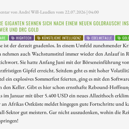
tar von André Will-Laudien vom 22.07.2026 | 04:00
E GIGANTEN SEHNEN SICH NACH EINEM NEUEN GOLDRAUSCH! INS
WER UND DRC GOLD
ARE
HIGHTECH
KÜNSTLICHE INTELLIGENZ
EDELMETALLE
GOL
e ist der derzeit gnadenlos. In einem Umfeld zunehmender Kri
on nehmen auch Wachstumstitel immer wieder den Anlauf in R
 Stichwort. Sie hatte Anfang Juni mit der Börseneinführung 
rzfristigen Gipfel erreicht. Seitdem geht es mit hoher Volatil
el ein explosives Sommerfest feierten, ging es mit den Softw
in den Keller. Gibt es hier schon ernsthafte Rebound-Hoffnun
s im Januar mit über 5.400 USD ein neues Allzeithoch erkli
 an Afrikas Ostküste meldet hingegen gute Fortschritte und 
ll-Sektor gut meistern. Gar nicht auszudenken, wohin die Rei
springen!