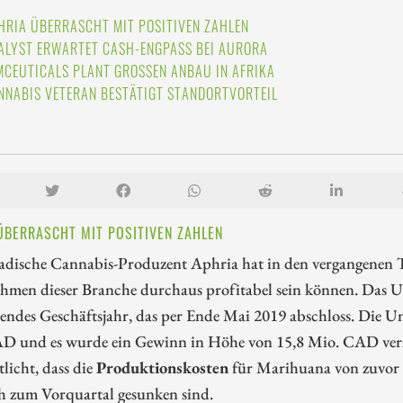
HRIA ÜBERRASCHT MIT POSITIVEN ZAHLEN
ALYST ERWARTET CASH-ENGPASS BEI AURORA
MCEUTICALS PLANT GROSSEN ANBAU IN AFRIKA
NNABIS VETERAN BESTÄTIGT STANDORTVORTEIL
ÜBERRASCHT MIT POSITIVEN ZAHLEN
adische Cannabis-Produzent Aphria hat in den vergangenen Ta
hmen dieser Branche durchaus profitabel sein können. Das 
ndes Geschäftsjahr, das per Ende Mai 2019 abschloss. Die Um
D und es wurde ein Gewinn in Höhe von 15,8 Mio. CAD verze
tlicht, dass die
Produktionskosten
für Marihuana von zuvor
ch zum Vorquartal gesunken sind.