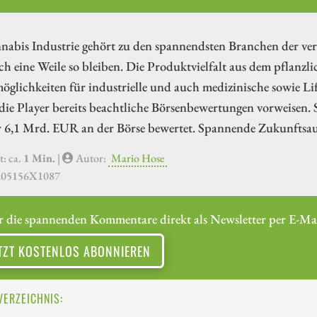
nabis Industrie gehört zu den spannendsten Branchen der ver
h eine Weile so bleiben. Die Produktvielfalt aus dem pflanzli
öglichkeiten für industrielle und auch medizinische sowie L
die Player bereits beachtliche Börsenbewertungen vorweisen.
r 6,1 Mrd. EUR an der Börse bewertet. Spannende Zukunftsau
t: ca.
1 Min.
|
Autor:
Mario Hose
A05156X1087
r die spannenden Kommentare direkt als Newsletter per E-Mai
TZT KOSTENLOS ABONNIEREN
VERZEICHNIS: