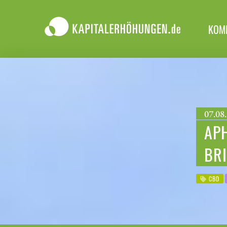
KOM
07.08.
APH
BR
CBD