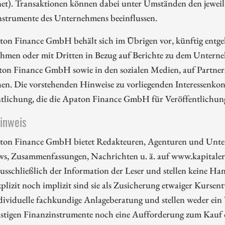
et). Transaktionen können dabei unter Umständen den jeweili
nstrumente des Unternehmens beeinflussen.
ton Finance GmbH behält sich im Übrigen vor, künftig entge
hmen oder mit Dritten in Bezug auf Berichte zu dem Unterne
ton Finance GmbH sowie in den sozialen Medien, auf Partners
en. Die vorstehenden Hinweise zu vorliegenden Interessenkonf
ntlichung, die die Apaton Finance GmbH für Veröffentlichu
hinweis
ton Finance GmbH bietet Redakteuren, Agenturen und Unte
ws, Zusammenfassungen, Nachrichten u. ä. auf www.kapitalerh
ausschließlich der Information der Leser und stellen keine 
plizit noch implizit sind sie als Zusicherung etwaiger Kursent
dividuelle fachkundige Anlageberatung und stellen weder ein
nstigen Finanzinstrumente noch eine Aufforderung zum Kauf 