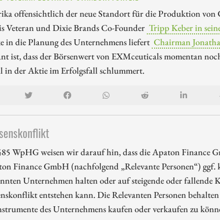
ika offensichtlich der neue Standort für die Produktion von C
s Veteran und Dixie Brands Co-Founder
Tripp Keber in sein
e in die Planung des Unternehmens liefert
Chairman Jonathan
sant ist, dass der Börsenwert von EXMceuticals momentan no
l in der Aktie im Erfolgsfall schlummert.
senskonflikt
85 WpHG weisen wir darauf hin, dass die Apaton Finance G
ton Finance GmbH (nachfolgend „Relevante Personen“) ggf. k
nnten Unternehmen halten oder auf steigende oder fallende Ku
enskonflikt entstehen kann. Die Relevanten Personen behalten 
nstrumente des Unternehmens kaufen oder verkaufen zu können