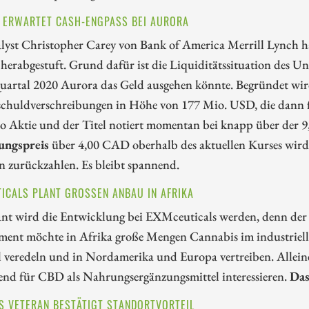
 ERWARTET CASH-ENGPASS BEI AURORA
lyst Christopher Carey von Bank of America Merrill Lynch ha
herabgestuft. Grund dafür ist die Liquiditätssituation des Un
Quartal 2020 Aurora das Geld ausgehen könnte. Begründet wi
chuldverschreibungen in Höhe von 177 Mio. USD, die dann fä
 Aktie und der Titel notiert momentan bei knapp über der 9
ungspreis
über 4,00 CAD oberhalb des aktuellen Kurses wir
n zurückzahlen. Es bleibt spannend.
ICALS PLANT GROSSEN ANBAU IN AFRIKA
ant wird die Entwicklung bei EXMceuticals werden, denn der 
ent möchte in Afrika große Mengen Cannabis im industrielle
 veredeln und in Nordamerika und Europa vertreiben. Allein
nd für CBD als Nahrungsergänzungsmittel interessieren.
Das
S VETERAN BESTÄTIGT STANDORTVORTEIL