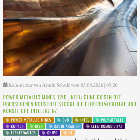
Kommentar von Armin Schulz vom 03.08.2026 | 05:20
POWER METALLIC MINES, BYD, INTEL: OHNE DIESEN OFT
ÜBERSEHENEN ROHSTOFF STOCKT DIE ELEKTROMOBILITÄT UND
KÜNSTLICHE INTELLIGENZ
POWER METALLIC MINES
BYD
INTEL
POLYMETALLE
KUPFER
NISK
SAUDI ARABIEN
ELEKTROMOBILITÄT
ELEKTROAUTOS
CHIPS
KI