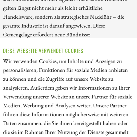
gelten längst nicht mehr als leicht erhältliche
Handelsware, sondern als strategisches Nadelöhr – die
gesamte Industrie ist darauf angewiesen. Diese
Gemengelage erfordert neue Bündnisse:
Bergbauunternehmen, große Auto-Giganten sowie
DIESE WEBSEITE VERWENDET COOKIES
dynamische Projektentwickler werfen alles in die
Wir verwenden Cookies, um Inhalte und Anzeigen zu
Waagschale, um Rohstoffe für die Zukunft zu sichern.
personalisieren, Funktionen für soziale Medien anbieten
ZUM KOMMENTAR
zu können und die Zugriffe auf unsere Website zu
analysieren. Außerdem geben wir Informationen zu Ihrer
Verwendung unserer Website an unsere Partner für soziale
Medien, Werbung und Analysen weiter. Unsere Partner
// kapitalerhoehungen.de - © 2026 - Die Informationsplattform für
führen diese Informationen möglicherweise mit weiteren
Investoren und Unternehmen rund um Kapitalerhöhung, Kapitalmarkt
Daten zusammen, die Sie ihnen bereitgestellt haben oder
und Unternehmensfinanzierung
die sie im Rahmen Ihrer Nutzung der Dienste gesammelt