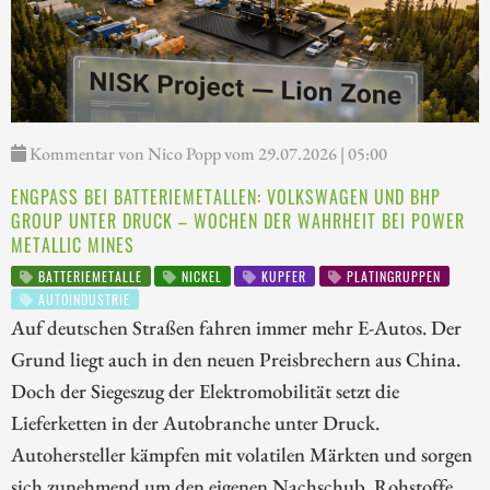
Kommentar von Nico Popp vom 29.07.2026 | 05:00
ENGPASS BEI BATTERIEMETALLEN: VOLKSWAGEN UND BHP
GROUP UNTER DRUCK – WOCHEN DER WAHRHEIT BEI POWER
METALLIC MINES
BATTERIEMETALLE
NICKEL
KUPFER
PLATINGRUPPEN
AUTOINDUSTRIE
Auf deutschen Straßen fahren immer mehr E-Autos. Der
Grund liegt auch in den neuen Preisbrechern aus China.
Doch der Siegeszug der Elektromobilität setzt die
Lieferketten in der Autobranche unter Druck.
Autohersteller kämpfen mit volatilen Märkten und sorgen
sich zunehmend um den eigenen Nachschub. Rohstoffe