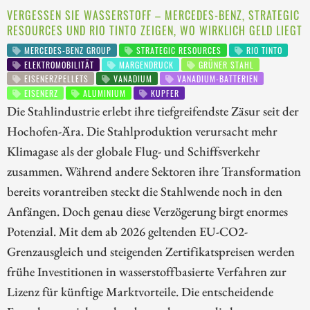
VERGESSEN SIE WASSERSTOFF – MERCEDES-BENZ, STRATEGIC
RESOURCES UND RIO TINTO ZEIGEN, WO WIRKLICH GELD LIEGT
MERCEDES-BENZ GROUP
STRATEGIC RESOURCES
RIO TINTO
ELEKTROMOBILITÄT
MARGENDRUCK
GRÜNER STAHL
EISENERZPELLETS
VANADIUM
VANADIUM-BATTERIEN
EISENERZ
ALUMINIUM
KUPFER
Die Stahlindustrie erlebt ihre tiefgreifendste Zäsur seit der
Hochofen-Ära. Die Stahlproduktion verursacht mehr
Klimagase als der globale Flug- und Schiffsverkehr
zusammen. Während andere Sektoren ihre Transformation
bereits vorantreiben steckt die Stahlwende noch in den
Anfängen. Doch genau diese Verzögerung birgt enormes
Potenzial. Mit dem ab 2026 geltenden EU-CO2-
Grenzausgleich und steigenden Zertifikatspreisen werden
frühe Investitionen in wasserstoffbasierte Verfahren zur
Lizenz für künftige Marktvorteile. Die entscheidende