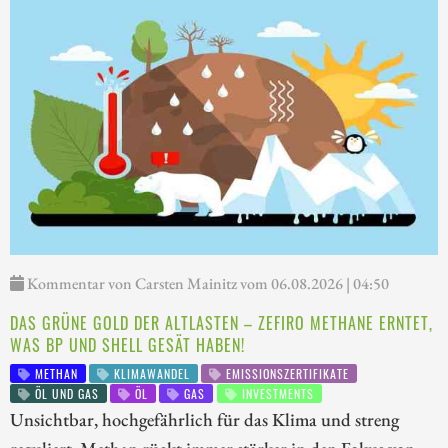
Kommentar von Carsten Mainitz vom 06.08.2026 | 04:50
DAS GRÜNE GOLD DER ALTLASTEN – ZEFIRO METHANE ERNTET,
WAS BP UND SHELL GESÄT HABEN!
METHAN
KLIMAWANDEL
EMISSIONSZERTIFIKATE
ÖL UND GAS
ÖL
GAS
INVESTMENTS
Unsichtbar, hochgefährlich für das Klima und streng
reguliert. Methan rückt immer stärker in den Fokus von