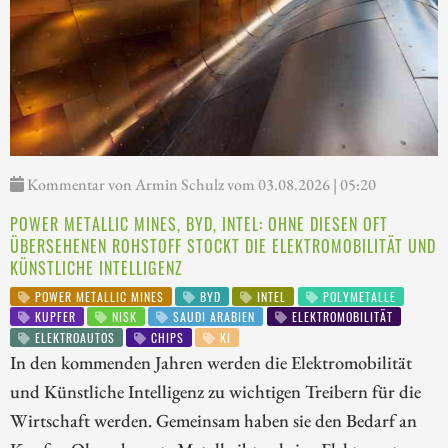
Kommentar von Armin Schulz vom 03.08.2026 | 05:20
POWER METALLIC MINES, BYD, INTEL: OHNE DIESEN OFT
ÜBERSEHENEN ROHSTOFF STOCKT DIE ELEKTROMOBILITÄT UND
KÜNSTLICHE INTELLIGENZ
POWER METALLIC MINES
BYD
INTEL
POLYMETALLE
KUPFER
NISK
SAUDI ARABIEN
ELEKTROMOBILITÄT
ELEKTROAUTOS
CHIPS
KI
In den kommenden Jahren werden die Elektromobilität
und Künstliche Intelligenz zu wichtigen Treibern für die
Wirtschaft werden. Gemeinsam haben sie den Bedarf an