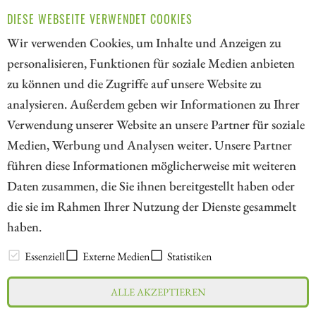
Resources ermöglicht mit vanadiumreichem Erz die
DIESE WEBSEITE VERWENDET COOKIES
Direktreduktion und Rio Tinto ordnet über das
Wir verwenden Cookies, um Inhalte und Anzeigen zu
Simandou-Projekt die globale Rohstoffbasis neu.
personalisieren, Funktionen für soziale Medien anbieten
ZUM KOMMENTAR
zu können und die Zugriffe auf unsere Website zu
analysieren. Außerdem geben wir Informationen zu Ihrer
Verwendung unserer Website an unsere Partner für soziale
Medien, Werbung und Analysen weiter. Unsere Partner
// kapitalerhoehungen.de - © 2026 - Die Informationsplattform für
führen diese Informationen möglicherweise mit weiteren
Investoren und Unternehmen rund um Kapitalerhöhung, Kapitalmarkt
Daten zusammen, die Sie ihnen bereitgestellt haben oder
und Unternehmensfinanzierung
die sie im Rahmen Ihrer Nutzung der Dienste gesammelt
haben.
LEXIKON
Essenziell
Externe Medien
Statistiken
ALLE AKZEPTIEREN
Impressum