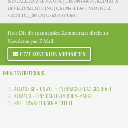
ISIN: ALLIANZ SE NA O.N. | DE0008404005 , KLIMAT X
DEVELOPMENTS INC | CA49863L1067 , NIO INC.A
S.ADR DL-_00025 | US62914V1061
Hole Dir die spannenden Kommentare direkt als
Newsletter per E-Mail.
JETZT KOSTENLOS ABONNIEREN
INHALTSVERZEICHNIS:
ALLIANZ SE – UNWETTER VERHAGELN DAS GESCHÄFT
KLIMAT X – EINZIGARTIG IM BOOM-MARKT
NIO – ERWARTUNGEN VERFEHLT