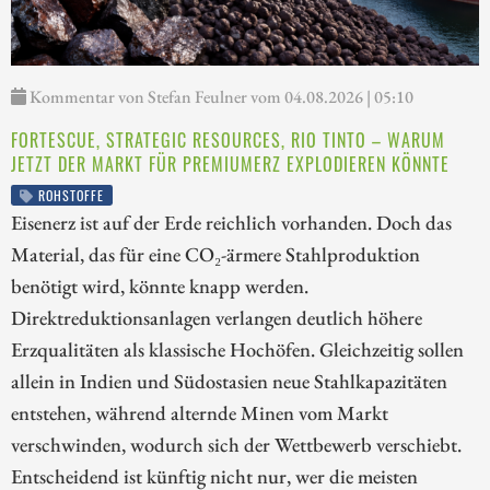
Kommentar von Stefan Feulner vom 04.08.2026 | 05:10
FORTESCUE, STRATEGIC RESOURCES, RIO TINTO – WARUM
JETZT DER MARKT FÜR PREMIUMERZ EXPLODIEREN KÖNNTE
ROHSTOFFE
Eisenerz ist auf der Erde reichlich vorhanden. Doch das
Material, das für eine CO₂-ärmere Stahlproduktion
benötigt wird, könnte knapp werden.
Direktreduktionsanlagen verlangen deutlich höhere
Erzqualitäten als klassische Hochöfen. Gleichzeitig sollen
allein in Indien und Südostasien neue Stahlkapazitäten
entstehen, während alternde Minen vom Markt
verschwinden, wodurch sich der Wettbewerb verschiebt.
Entscheidend ist künftig nicht nur, wer die meisten