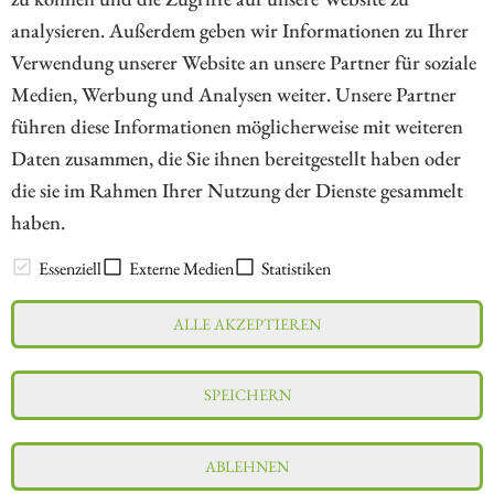
analysieren. Außerdem geben wir Informationen zu Ihrer
Verwendung unserer Website an unsere Partner für soziale
Medien, Werbung und Analysen weiter. Unsere Partner
// kapitalerhoehungen.de - © 2026 - Die Informationsplattform für
führen diese Informationen möglicherweise mit weiteren
Investoren und Unternehmen rund um Kapitalerhöhung, Kapitalmarkt
Daten zusammen, die Sie ihnen bereitgestellt haben oder
und Unternehmensfinanzierung
die sie im Rahmen Ihrer Nutzung der Dienste gesammelt
haben.
LEXIKON
Essenziell
Externe Medien
Statistiken
ALLE AKZEPTIEREN
Impressum
Datenschutz
Interessenskonflikt & Risikohinweis
SPEICHERN
Nutzungsbedingungen
Cookie-Einstellungen
ABLEHNEN