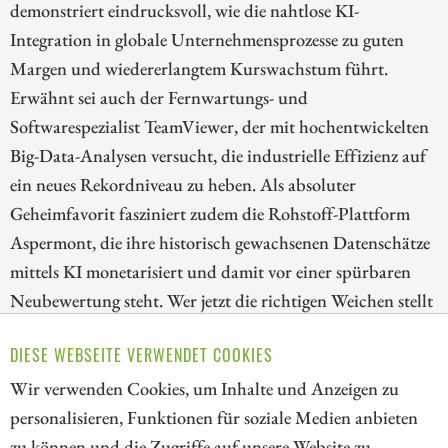
demonstriert eindrucksvoll, wie die nahtlose KI-
Integration in globale Unternehmensprozesse zu guten
Margen und wiedererlangtem Kurswachstum führt.
Erwähnt sei auch der Fernwartungs- und
Softwarespezialist TeamViewer, der mit hochentwickelten
Big-Data-Analysen versucht, die industrielle Effizienz auf
ein neues Rekordniveau zu heben. Als absoluter
Geheimfavorit fasziniert zudem die Rohstoff-Plattform
Aspermont, die ihre historisch gewachsenen Datenschätze
mittels KI monetarisiert und damit vor einer spürbaren
Neubewertung steht. Wer jetzt die richtigen Weichen stellt
und auf datengetriebene Vorreiter setzt, sichert sich einen
DIESE WEBSEITE VERWENDET COOKIES
niedrigen Einstieg zu interessanten Turnaround-
Kandidaten. Der Schlüssel liegt im richtigen Timing.
Wir verwenden Cookies, um Inhalte und Anzeigen zu
personalisieren, Funktionen für soziale Medien anbieten
ZUM KOMMENTAR
zu können und die Zugriffe auf unsere Website zu