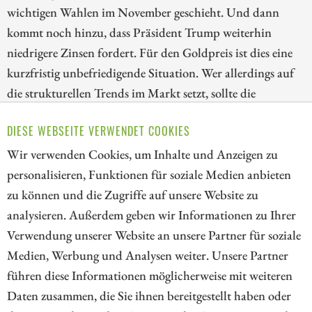
wichtigen Wahlen im November geschieht. Und dann
kommt noch hinzu, dass Präsident Trump weiterhin
niedrigere Zinsen fordert. Für den Goldpreis ist dies eine
kurzfristig unbefriedigende Situation. Wer allerdings auf
die strukturellen Trends im Markt setzt, sollte die
Korrektur bei den Goldaktien nutzen. Wir blicken deshalb
DIESE WEBSEITE VERWENDET COOKIES
heute auf die Papiere von Kinross Gold, Lahontan Gold
und AngloGold Ashanti!
Wir verwenden Cookies, um Inhalte und Anzeigen zu
personalisieren, Funktionen für soziale Medien anbieten
ZUM KOMMENTAR
zu können und die Zugriffe auf unsere Website zu
analysieren. Außerdem geben wir Informationen zu Ihrer
Verwendung unserer Website an unsere Partner für soziale
Medien, Werbung und Analysen weiter. Unsere Partner
// kapitalerhoehungen.de - © 2026 - Die Informationsplattform für
führen diese Informationen möglicherweise mit weiteren
Investoren und Unternehmen rund um Kapitalerhöhung, Kapitalmarkt
Daten zusammen, die Sie ihnen bereitgestellt haben oder
und Unternehmensfinanzierung