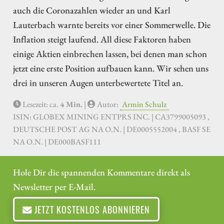
auch die Coronazahlen wieder an und Karl
Lauterbach warnte bereits vor einer Sommerwelle. Die
Inflation steigt laufend. All diese Faktoren haben
einige Aktien einbrechen lassen, bei denen man schon
jetzt eine erste Position aufbauen kann. Wir sehen uns
drei in unseren Augen unterbewertete Titel an.
Lesezeit: ca.
4 Min.
|
Autor:
Armin Schulz
ISIN: GLOBEX MINING ENTPRS INC. | CA3799005093 ,
DEUTSCHE POST AG NA O.N. | DE0005552004 , BASF SE
NA O.N. | DE000BASF111
Hole Dir die spannenden Kommentare direkt als
Newsletter per E-Mail.
JETZT KOSTENLOS ABONNIEREN