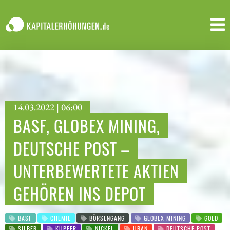
14.03.2022 | 06:00
BASF, GLOBEX MINING,
DEUTSCHE POST –
UNTERBEWERTETE AKTIEN
GEHÖREN INS DEPOT
BASF
CHEMIE
BÖRSENGANG
GLOBEX MINING
GOLD
SILBER
KUPFER
NICKEL
URAN
DEUTSCHE POST