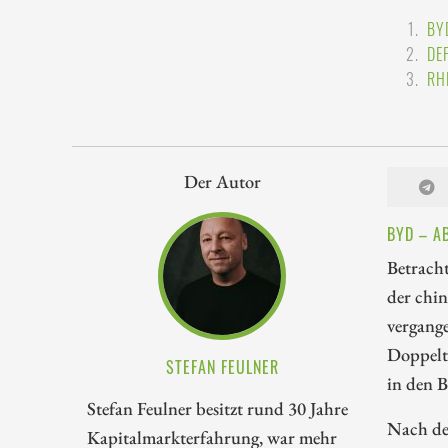
BY
DE
RH
Der Autor
BYD – A
Betrach
der chin
vergange
Doppelti
STEFAN FEULNER
in den 
Stefan Feulner besitzt rund 30 Jahre
Nach den
Kapitalmarkterfahrung, war mehr