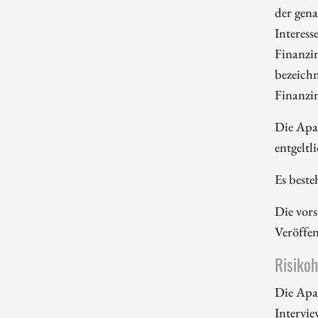
der gena
Interess
Finanzi
bezeichn
Finanzi
Die Apa
entgeltl
Es beste
Die vors
Veröffe
Risiko
Die Apa
Intervie