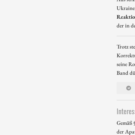
Ukrainek
Reaktio
der in d
Trotz st
Korrektu
seine Ro
Band dür
Interes
Gemäß §
der Apa