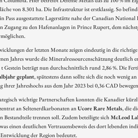
äche von 8.301 ha. Die Infrastruktur ist erstklassig. So befind
 Pass ausgestattete Lagerstätte nahe der Canadian National 
en Zugang zu den Hafenanlagen in Prince Rupert, dem nächs
rmöglichen.
icklungen der letzten Monate zeigen eindeutig in die richtige
nen Jahres wurde die Mineralressourcenschätzung deutlich er
 t Gestein beträgt nun durchschnittlich rund 2,86 %. Die Fert
albjahr geplant
, spätestens dann sollte sich die noch wenig a
 ihrer Jahreshochs aus dem Jahr 2023 bei 0,36 CAD bewegen.
ategisch wichtige Partnerschaften konnten die Kanadier kürzl
zentrat an Seltenerdkarbonaten an
Ucore Rare Metals
, die d
en Bestandteile trennen soll. Zudem beteiligte sich
McLeod Lak
 was einen deutlichen Vertrauensbeweis des dort lebenden in
 Entwicklung der Region bedeutet.