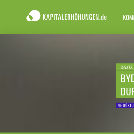
KOM
06.02.
BYD
DU
RÜSTU