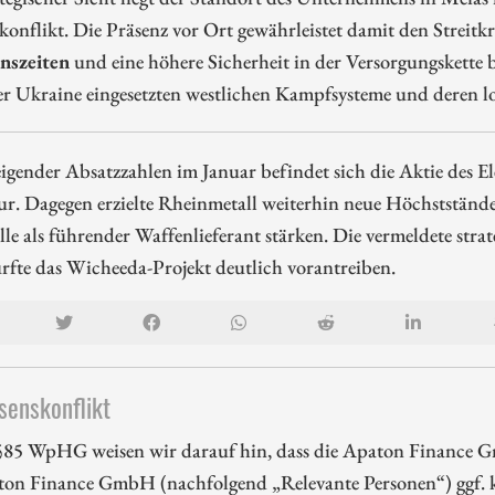
onflikt. Die Präsenz vor Ort gewährleistet damit den Streitk
nszeiten
und eine höhere Sicherheit in der Versorgungskette b
er Ukraine eingesetzten westlichen Kampfsysteme und deren lo
eigender Absatzzahlen im Januar befindet sich die Aktie des E
r. Dagegen erzielte Rheinmetall weiterhin neue Höchststände
lle als führender Waffenlieferant stärken. Die vermeldete str
fte das Wicheeda-Projekt deutlich vorantreiben.
senskonflikt
85 WpHG weisen wir darauf hin, dass die Apaton Finance G
ton Finance GmbH (nachfolgend „Relevante Personen“) ggf. k