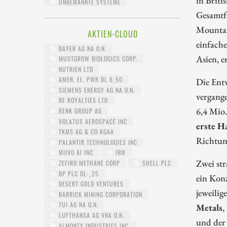
UNBEMANNTE SYSTEME
Gesamtfl
Mountain
AKTIEN-CLOUD
einfach
BAYER AG NA O.N.
Asien, e
MUSTGROW BIOLOGICS CORP.
NUTRIEN LTD
AMER. EL. PWR DL 6_50
Die Entw
SIEMENS ENERGY AG NA O.N.
vergange
RE ROYALTIES LTD
6,4 Mio.
RENK GROUP AG
VOLATUS AEROSPACE INC
erste H
TKMS AG & CO KGAA
Richtung
PALANTIR TECHNOLOGIES INC
MIIVO AI INC
IBM
Zwei str
ZEFIRO METHANE CORP
SHELL PLC
BP PLC DL-_25
ein Kon
DESERT GOLD VENTURES
jeweilig
BARRICK MINING CORPORATION
TUI AG NA O.N.
Metals
,
LUFTHANSA AG VNA O.N.
und der
ALMONTY INDUSTRIES INC.