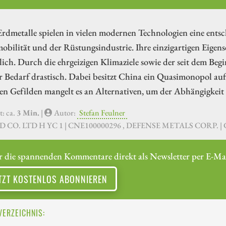
Erdmetalle spielen in vielen modernen Technologien eine entsc
obilität und der Rüstungsindustrie. Ihre einzigartigen Eige
lich. Durch die ehrgeizigen Klimaziele sowie der seit dem Be
er Bedarf drastisch. Dabei besitzt China ein Quasimonopol au
hen Gefilden mangelt es an Alternativen, um der Abhängigkei
t: ca.
3 Min.
|
Autor:
Stefan Feulner
YD CO. LTD H YC 1 | CNE100000296 , DEFENSE METALS CORP. 
r die spannenden Kommentare direkt als Newsletter per E-Mai
TZT KOSTENLOS ABONNIEREN
VERZEICHNIS: