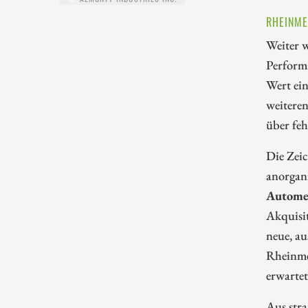
RHEINME
Weiter w
Perform
Wert ei
weiteren
über fe
Die Zeic
anorgan
Autome
Akquisi
neue, au
Rheinmet
erwartet
Aus stra