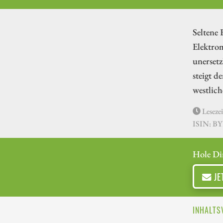
Seltene 
Elektrom
unersetz
steigt d
westlic
Lesezei
ISIN: B
Hole Di
JE
INHALTS