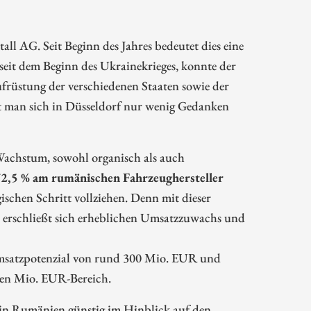
l AG. Seit Beginn des Jahres bedeutet dies eine
eit dem Beginn des Ukrainekrieges, konnte der
rüstung der verschiedenen Staaten sowie der
int man sich in Düsseldorf nur wenig Gedanken
 Wachstum, sowohl organisch als auch
72,5 % am rumänischen Fahrzeughersteller
schen Schritt vollziehen. Denn mit dieser
d erschließt sich erheblichen Umsatzzuwachs und
s Umsatzpotenzial von rund 300 Mio. EUR und
igen Mio. EUR-Bereich.
s in Rumänien günstig im Hinblick auf den