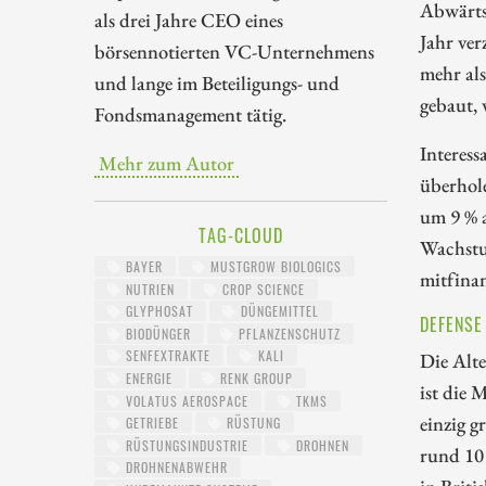
Abwärts
als drei Jahre CEO eines
Jahr ver
börsennotierten VC-Unternehmens
mehr al
und lange im Beteiligungs- und
gebaut,
Fondsmanagement tätig.
Interess
Mehr zum Autor
überhol
um 9 % a
TAG-CLOUD
Wachstum
BAYER
MUSTGROW BIOLOGICS
mitfina
NUTRIEN
CROP SCIENCE
GLYPHOSAT
DÜNGEMITTEL
DEFENSE
BIODÜNGER
PFLANZENSCHUTZ
SENFEXTRAKTE
KALI
Die Alte
ENERGIE
RENK GROUP
ist die 
VOLATUS AEROSPACE
TKMS
einzig g
GETRIEBE
RÜSTUNG
RÜSTUNGSINDUSTRIE
DROHNEN
rund 10 
DROHNENABWEHR
in Briti