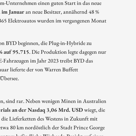
am-Unternehmen einen guten Start in das neue
n im Januar
an neue Besitzer, annähernd 48 %
4.365 Elektroautos wurden im vergangenen Monat
e von BYD beginnen, die Plug-in-Hybride zu
% auf 95.715
. Die Produktion legte dagegen nur
 E-Fahrzeugen im Jahr 2023 treibt BYD das
ar lieferte der von Warren Buffett
 Übersee.
en, sind rar. Neben wenigen Minen in Australien
rials an der Nasdaq 3,06 Mrd. USD
wiegt, die
 die Lieferketten des Westens in Zukunft mit
 etwa 80 km nordöstlich der Stadt Prince George
igentum befindliche Wicheeda-Projekt auf einer