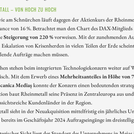
TALL – VON HOCH ZU HOCH
ie am Schnürchen läuft dagegen der Aktienkurs der Rheinmetal
ance von 16 %. Betrachtet man den Chart des DAX-Mitglieds s
ne
Steigerung von 220 %
vorweisen. Mit der zunehmenden Auf
 Eskalation von Krisenherden in vielen Teilen der Erde sche
hlende Aufträge machen müssen.
hen stehen beim integrierten Technologiekonzern weiter auf
isch. Mit dem Erwerb eines
Mehrheitsanteiles in Höhe von 
canica Mediaș
konnte der Konzern einen bedeutenden strategi
tion baut Rheinmetall seine Präsenz in Zentraleuropa aus un
ssichtsreiche Kundenländer in der Region.
all sieht in der Neuakquisition mittelfristig ein jährliche
 bereits im Geschäftsjahr 2024 Auftragseingänge im dreistell
tegischer Sicht liegt der Standort des Unternehmens in Meia