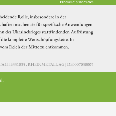
Bildquelle: pixabay.com
heidende Rolle, insbesondere in der
nschaften machen sie für spezifische Anwendungen
ginn des Ukrainekrieges stattfindenden Aufrüstung
f die komplette Wertschöpfungskette. In
t vom Reich der Mitte zu entkommen.
| CA2446331035 , RHEINMETALL AG | DE0007030009
l.