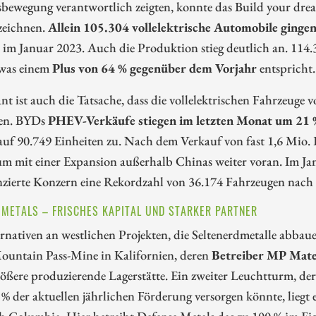
bewegung verantwortlich zeigten, konnte das Build your dre
zeichnen.
Allein 105.304 vollelektrische Automobile ginge
s im Januar 2023. Auch die Produktion stieg deutlich an. 11
 was einem
Plus von 64 % gegenüber dem Vorjahr
entspricht.
ant ist auch die Tatsache, dass die vollelektrischen Fahrzeug
en. BYDs
PHEV-Verkäufe stiegen im letzten Monat um 21 
uf 90.749 Einheiten zu. Nach dem Verkauf von fast 1,6 Mio.
 mit einer Expansion außerhalb Chinas weiter voran. Im Janu
nzierte Konzern eine Rekordzahl von 36.174 Fahrzeugen nach
 METALS – FRISCHES KAPITAL UND STARKER PARTNER
rnativen an westlichen Projekten, die Seltenerdmetalle abbau
Mountain Pass-Mine in Kalifornien, deren
Betreiber MP Mate
rößere produzierende Lagerstätte. Ein zweiter Leuchtturm, der
% der aktuellen jährlichen Förderung versorgen könnte, liegt
sh Columbia. Hier betreibt Defense Metals das zu 100 % im E