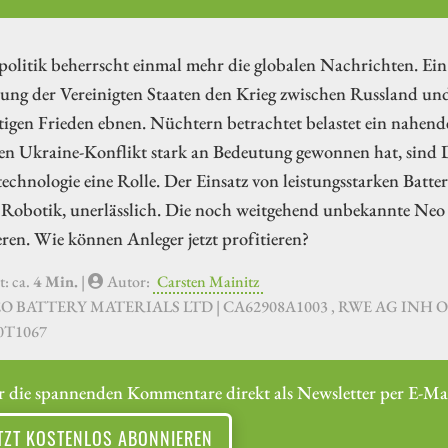
olitik beherrscht einmal mehr die globalen Nachrichten. Ein
lung der Vereinigten Staaten den Krieg zwischen Russland un
igen Frieden ebnen. Nüchtern betrachtet belastet ein nahend
en Ukraine-Konflikt stark an Bedeutung gewonnen hat, sind 
technologie eine Rolle. Der Einsatz von leistungsstarken Batter
r Robotik, unerlässlich. Die noch weitgehend unbekannte Neo B
ren. Wie können Anleger jetzt profitieren?
t: ca.
4 Min.
|
Autor:
Carsten Mainitz
EO BATTERY MATERIALS LTD | CA62908A1003 , RWE AG INH O.N
0T1067
r die spannenden Kommentare direkt als Newsletter per E-Mai
TZT KOSTENLOS ABONNIEREN