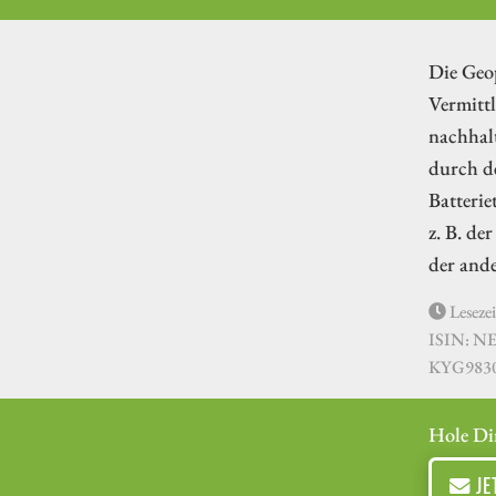
Die Geop
Vermitt
nachhalt
durch d
Batterie
z. B. de
der ande
Lesezei
ISIN: N
KYG983
Hole Di
JE