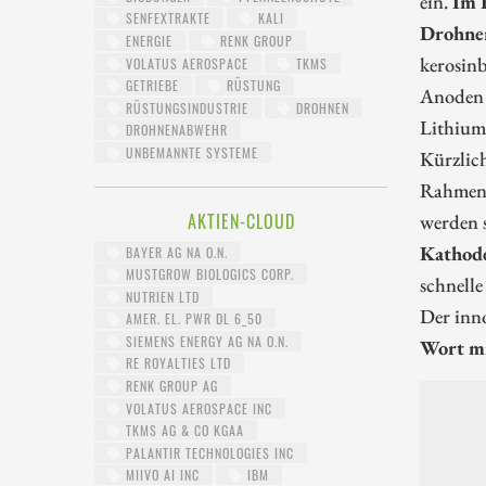
ein.
Im 
SENFEXTRAKTE
KALI
Drohne
ENERGIE
RENK GROUP
kerosinb
VOLATUS AEROSPACE
TKMS
GETRIEBE
RÜSTUNG
Anoden v
RÜSTUNGSINDUSTRIE
DROHNEN
Lithium-
DROHNENABWEHR
UNBEMANNTE SYSTEME
Kürzlic
Rahmen 
AKTIEN-CLOUD
werden 
Kathode
BAYER AG NA O.N.
MUSTGROW BIOLOGICS CORP.
schnelle
NUTRIEN LTD
Der inno
AMER. EL. PWR DL 6_50
SIEMENS ENERGY AG NA O.N.
Wort mi
RE ROYALTIES LTD
RENK GROUP AG
VOLATUS AEROSPACE INC
TKMS AG & CO KGAA
PALANTIR TECHNOLOGIES INC
MIIVO AI INC
IBM