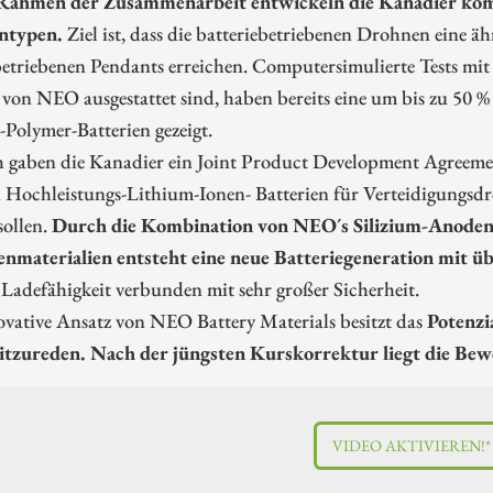
Rahmen der Zusammenarbeit entwickeln die Kanadier kompl
ntypen.
Ziel ist, dass die batteriebetriebenen Drohnen eine ä
etriebenen Pendants erreichen. Computersimulierte Tests mit 
on NEO ausgestattet sind, haben bereits eine um bis zu 50 %
Polymer-Batterien gezeigt.
h gaben die Kanadier ein Joint Product Development Agreemen
Hochleistungs-Lithium-Ionen- Batterien für Verteidigungsdr
sollen.
Durch die Kombination von NEO´s Silizium-Anodenm
nmaterialien entsteht eine neue Batteriegeneration mit ü
 Ladefähigkeit verbunden mit sehr großer Sicherheit.
vative Ansatz von NEO Battery Materials besitzt das
Potenzi
tzureden. Nach der jüngsten Kurskorrektur liegt die Be
VIDEO AKTIVIEREN!*