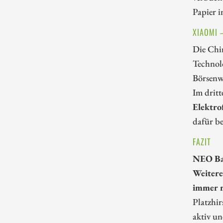
Papier i
XIAOMI 
Die Chin
Technolo
Börsenwe
Im dritt
Elektro
dafür be
FAZIT
NEO Bat
Weitere
immer m
Platzhi
aktiv un