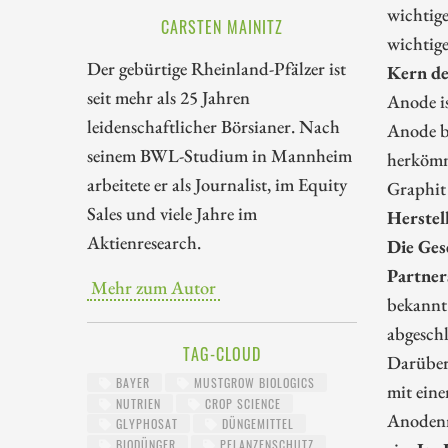
wichtige
CARSTEN MAINITZ
wichtig
Der gebürtige Rheinland-Pfälzer ist
Kern de
seit mehr als 25 Jahren
Anode is
leidenschaftlicher Börsianer. Nach
Anode be
seinem BWL-Studium in Mannheim
herkömm
arbeitete er als Journalist, im Equity
Graphit
Sales und viele Jahre im
Herstel
Aktienresearch.
Die Ges
Partner
Mehr zum Autor
bekannt 
abgesch
TAG-CLOUD
Darüber
BAYER
MUSTGROW BIOLOGICS
mit ein
NUTRIEN
CROP SCIENCE
Anodenm
GLYPHOSAT
DÜNGEMITTEL
BIODÜNGER
PFLANZENSCHUTZ