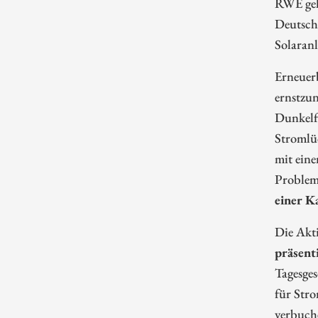
RWE geh
Deutsch
Solaranl
Erneuerb
ernstzu
Dunkelfl
Stromlüc
mit ein
Problem
einer K
Die Akti
präsent
Tagesge
für Stro
verbuch