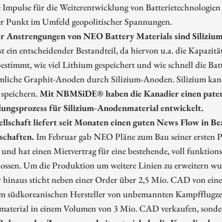
 Impulse für die Weiterentwicklung von Batterietechnologien u
er Punkt im Umfeld geopolitischer Spannungen.
r Anstrengungen von NEO Battery Materials sind Silizium
t ein entscheidender Bestandteil, da hiervon u.a. die Kapazit
stimmt, wie viel Lithium gespeichert und wie schnell die Bat
liche Graphit-Anoden durch Silizium-Anoden. Silizium kann 
 speichern.
Mit NBMSiDE® haben die Kanadier einen paten
lungsprozess für Silizium-Anodenmaterial entwickelt.
ellschaft liefert seit Monaten einen guten News Flow in 
schaften.
Im Februar gab NEO Pläne zum Bau seiner ersten P
und hat einen Mietvertrag für eine bestehende, voll funktion
lossen. Um die Produktion um weitere Linien zu erweitern w
 hinaus sticht neben einer Order über 2,5 Mio. CAD von ein
em südkoreanischen Hersteller von unbemannten Kampfflugz
aterial in einem Volumen von 3 Mio. CAD verkaufen, sonder