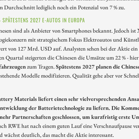
m Durchschnitt lediglich noch ein Potenzial von 7 % zu.
– SPÄTESTENS 2027 E-AUTOS IN EUROPA
esen sind als Anbieter von Smartphones bekannt. Jedoch ist Xi
giekonzern mit strategischem Fokus Elektroautos und Künstli
rt von 127 Mrd. USD auf. Analysten sehen bei der Aktie ein
en Quartal steigerten die Chinesen die Umsätze um 22 % - hie
fahrzeugen
zum Tragen.
Spätestens 2027 planen die Chines
stehende Modelle modifizieren. Qualität gehe aber vor Schnell
tery Materials liefert einen sehr vielversprechenden Ansa
ntwicklung der Batterietechnologie zu liefern. Die Kommer
ehr Partnerschaften geschlossen, um kurzfristig erste Um
rsch RWE hat nach einem guten Lauf eine Verschnaufpause ver
d wächst deutlich, das macht die Aktie interessant.