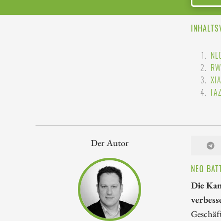
INHALTS
NE
RW
XI
FA
Der Autor
NEO BAT
Die Kan
verbesse
Geschäft