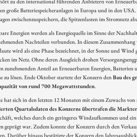
ört zu den international führenden Anbietern von Erneuerb
en große Batteriespeicheranlagen in Europa und in den USA.
agen zwischenzuspeichern, die Spitzenlasten im Stromnetz abz
are Energien werden als Energiequelle im Sinne der Nachhalti
nehmenden Nachteilen verbunden. In diesem Zusammenhang wi
aute wird als eine Phase bezeichnet, in der Sonne und Wind gl
ken im Netz. Ohne deren Ausgleich drohen Versorgungsengpäss
em zunehmenden Anteil an Erneuerbaren Energien, Batterien u
e zu lösen. Ende Oktober startete der Konzern den
Bau des g
apazität von rund 700 Megawattstunden
.
e hat sich in den letzten 12 Monaten mit einem Zuwachs von 
ierten Quartalsdaten des Konzerns übertrafen die Markt
schäft, welches durch ein geringeres Windaufkommen und ein 
m geprägt war. Zudem konnte der Konzern durch den Verkauf e
en. Darüber hinaus bestätigte der Konzern den Jahresausbli