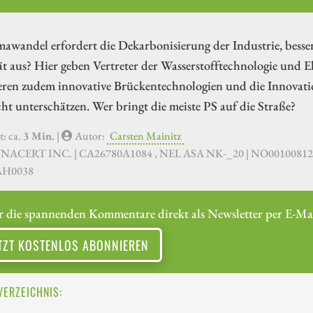
awandel erfordert die Dekarbonisierung der Industrie, besser 
t aus? Hier geben Vertreter der Wasserstofftechnologie und E
ieren zudem innovative Brückentechnologien und die Innovati
ht unterschätzen. Wer bringt die meiste PS auf die Straße?
t: ca.
3 Min.
|
Autor:
Carsten Mainitz
YNACERT INC. | CA26780A1084 , NEL ASA NK-_20 | NO00100
AH0038
r die spannenden Kommentare direkt als Newsletter per E-Mai
TZT KOSTENLOS ABONNIEREN
VERZEICHNIS: