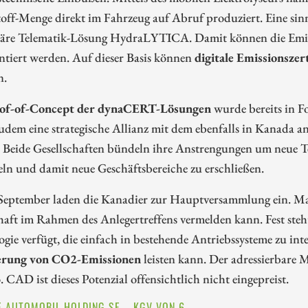
off-Menge direkt im Fahrzeug auf Abruf produziert. Eine sinn
täre Telematik-Lösung HydraLYTICA. Damit können die Emis
tiert werden. Auf dieser Basis können
digitale Emissionszer
n.
of-of-Concept der dynaCERT-Lösungen
wurde bereits in F
udem eine strategische Allianz mit dem ebenfalls in Kanada
 Beide Gesellschaften bündeln ihre Anstrengungen um neue Te
ln und damit neue Geschäftsbereiche zu erschließen.
September laden die Kanadier zur Hauptversammlung ein. Man
haft im Rahmen des Anlegertreffens vermelden kann. Fest steht,
gie verfügt, die einfach in bestehende Antriebssysteme zu int
erung von CO2-Emissionen
leisten kann. Der adressierbare M
 CAD ist dieses Potenzial offensichtlich nicht eingepreist.
 AUTOMOBIL HOLDING SE – KGV VON 6