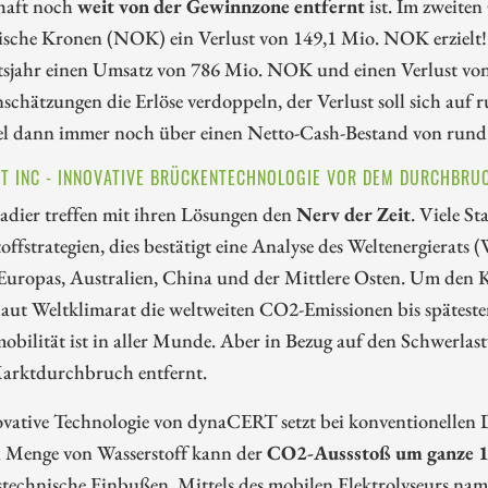
chaft noch
weit von der Gewinnzone entfernt
ist. Im zweite
sche Kronen (NOK) ein Verlust von 149,1 Mio. NOK erzielt! A
tsjahr einen Umsatz von 786 Mio. NOK und einen Verlust vo
schätzungen die Erlöse verdoppeln, der Verlust soll sich au
Nel dann immer noch über einen Netto-Cash-Bestand von run
T INC - INNOVATIVE BRÜCKENTECHNOLOGIE VOR DEM DURCHBRU
adier treffen mit ihren Lösungen den
Nerv der Zeit
. Viele St
offstrategien, dies bestätigt eine Analyse des Weltenergierats
Europas, Australien, China und der Mittlere Osten. Um den
aut Weltklimarat die weltweiten CO2-Emissionen bis spätest
obilität ist in aller Munde. Aber in Bezug auf den Schwerlast
arktdurchbruch entfernt.
vative Technologie von dynaCERT setzt bei konventionellen D
n Menge von Wasserstoff kann der
CO2-Aussstoß um ganze 1
stechnische Einbußen. Mittels des mobilen Elektrolyseurs na