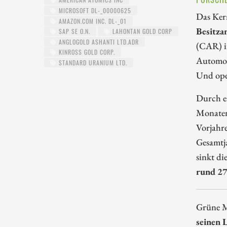
MICROSOFT DL-_00000625
Das Kern
AMAZON.COM INC. DL-_01
Besitza
SAP SE O.N.
LAHONTAN GOLD CORP
ANGLOGOLD ASHANTI LTD.ADR
(CAR) i
KINROSS GOLD CORP.
Automot
STANDARD URANIUM LTD.
Und oper
Durch e
Monaten
Vorjahr
Gesamtja
sinkt di
rund 27
Grüne Mo
seinen 