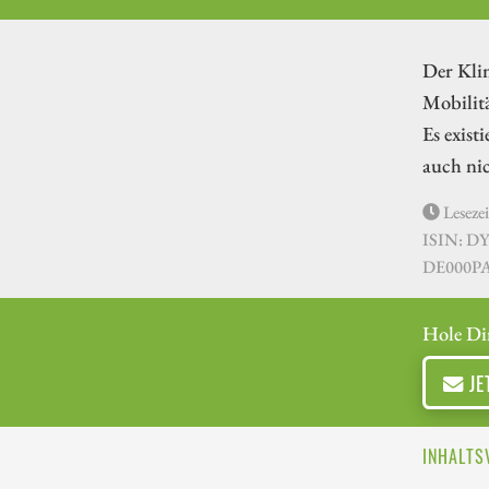
Der Klim
Mobilitä
Es exist
auch nic
Lesezei
ISIN: D
DE000P
Hole Di
JE
INHALTS