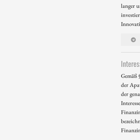
langer u
investie
Innovati
Interes
Gemäß §
der Apa
der gena
Interess
Finanzi
bezeichn
Finanzi