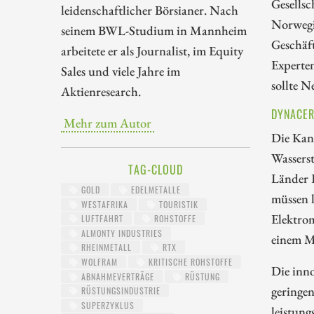
Gesells
leidenschaftlicher Börsianer. Nach
Norwegi
seinem BWL-Studium in Mannheim
Geschäf
arbeitete er als Journalist, im Equity
Experten
Sales und viele Jahre im
sollte 
Aktienresearch.
DYNACER
Mehr zum Autor
Die Kan
Wasserst
TAG-CLOUD
Länder 
GOLD
EDELMETALLE
müssen l
WESTAFRIKA
TOURISTIK
Elektrom
LUFTFAHRT
ROHSTOFFE
ALMONTY INDUSTRIES
einem M
RHEINMETALL
RTX
WOLFRAM
KRITISCHE ROHSTOFFE
Die inno
ABNAHMEVERTRÄGE
RÜSTUNG
geringe
RÜSTUNGSINDUSTRIE
SUPERZYKLUS
leistung