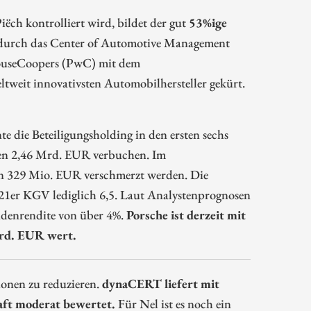
ëch kontrolliert wird, bildet der gut
53%ige
durch das Center of Automotive Management
houseCoopers (PwC) mit dem
it innovativsten Automobilhersteller gekürt.
die Beteiligungsholding in den ersten sechs
hen 2,46 Mrd. EUR verbuchen. Im
on 329 Mio. EUR verschmerzt werden. Die
021er KGV lediglich 6,5. Laut Analystenprognosen
endenrendite von über 4%.
Porsche ist derzeit mit
Mrd. EUR wert.
ionen zu reduzieren.
dynaCERT liefert mit
haft moderat bewertet.
Für Nel ist es noch ein