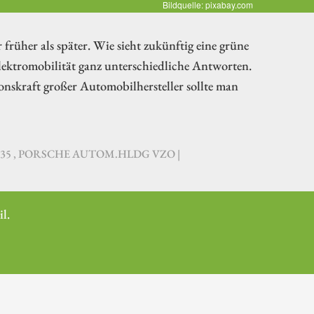
Bildquelle: pixabay.com
früher als später. Wie sieht zukünftig eine grüne
lektromobilität ganz unterschiedliche Antworten.
onskraft großer Automobilhersteller sollte man
81235 , PORSCHE AUTOM.HLDG VZO |
l.