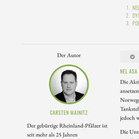
NE
DY
PO
Der Autor
NEL ASA
Die Akti
ansetze
Norweger
Tankste
CARSTEN MAINITZ
jedoch w
Der gebürtige Rheinland-Pfälzer ist
Die Unte
seit mehr als 25 Jahren