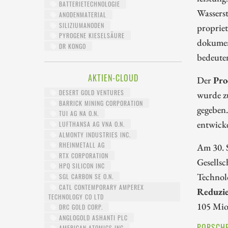
BATTERIETECHNOLOGIE
Wasserst
ANODENMATERIAL
SILIZIUMANODEN
proprie
PYROGENE KIESELSÄURE
dokumen
DR KONGO
bedeute
AKTIEN-CLOUD
Der
Pro
DESERT GOLD VENTURES
wurde z
BARRICK MINING CORPORATION
gegeben.
TUI AG NA O.N.
entwicke
LUFTHANSA AG VNA O.N.
ALMONTY INDUSTRIES INC.
RHEINMETALL AG
Am 30. 
RTX CORPORATION
Gesellsc
HPQ SILICON INC
Technolo
SGL CARBON SE O.N.
CATL CONTEMPORARY AMPEREX
Reduzi
TECHNOLOGY CO LTD
105 Mio.
DRC GOLD CORP.
ANGLOGOLD ASHANTI PLC
PORSCHE
AMERICAN ATOMICS INC