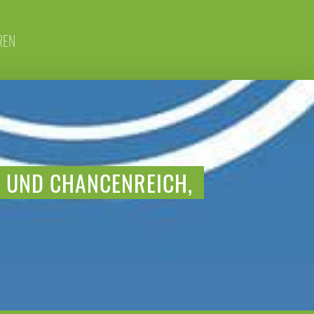
REN
V UND CHANCENREICH,