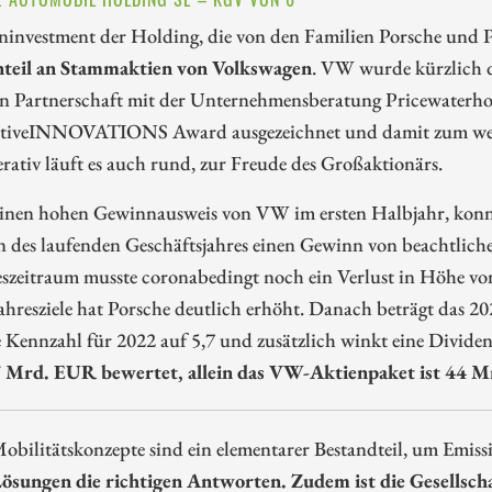
investment der Holding, die von den Familien Porsche und Pi
nteil an Stammaktien von Volkswagen
. VW wurde kürzlich 
n Partnerschaft mit der Unternehmensberatung Pricewater
iveINNOVATIONS Award ausgezeichnet und damit zum weltwe
ativ läuft es auch rund, zur Freude des Großaktionärs.
inen hohen Gewinnausweis von VW im ersten Halbjahr, konnte 
 des laufenden Geschäftsjahres einen Gewinn von beachtlic
eszeitraum musste coronabedingt noch ein Verlust in Höhe v
hresziele hat Porsche deutlich erhöht. Danach beträgt das 2
e Kennzahl für 2022 auf 5,7 und zusätzlich winkt eine Divid
 Mrd. EUR bewertet, allein das VW-Aktienpaket ist 44 
bilitätskonzepte sind ein elementarer Bestandteil, um Emiss
Lösungen die richtigen Antworten. Zudem ist die Gesellsc