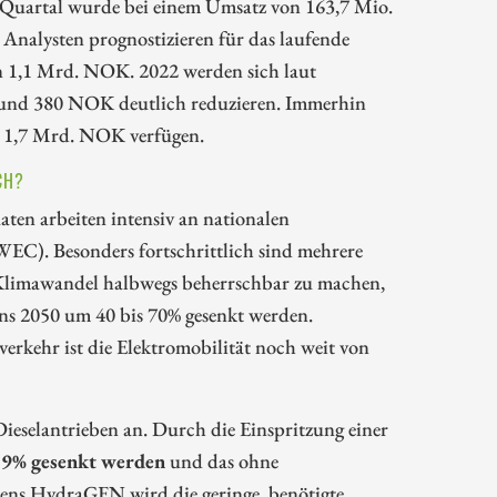
n Quartal wurde bei einem Umsatz von 163,7 Mio.
nalysten prognostizieren für das laufende
n 1,1 Mrd. NOK. 2022 werden sich laut
f rund 380 NOK deutlich reduzieren. Immerhin
d 1,7 Mrd. NOK verfügen.
CH?
aaten arbeiten intensiv an nationalen
 (WEC). Besonders fortschrittlich sind mehrere
 Klimawandel halbwegs beherrschbar zu machen,
ens 2050 um 40 bis 70% gesenkt werden.
verkehr ist die Elektromobilität noch weit von
ieselantrieben an. Durch die Einspritzung einer
9% gesenkt werden
und das ohne
mens HydraGEN wird die geringe, benötigte